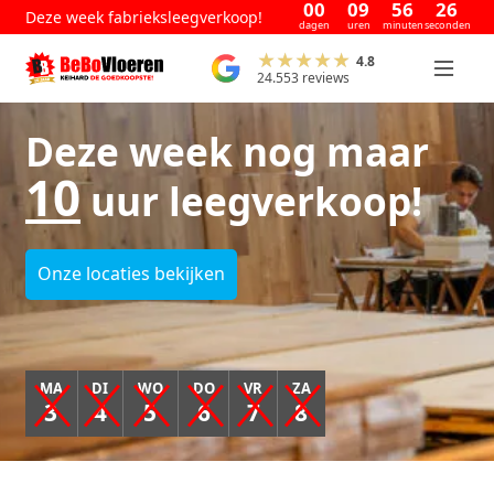
00
09
56
26
Deze week fabrieksleegverkoop!
dagen
uren
minuten
seconden
4.8
24.553 reviews
Deze week nog maar
10
uur leegverkoop!
Onze locaties bekijken
MA
DI
WO
DO
VR
ZA
3
4
5
6
7
8