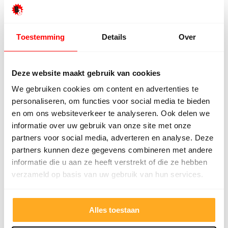
Hester Schaap
Anne
5/5
Toestemming
Details
Over
Top geholpen en voor een mooie prijs alles
Uitste
kunnen kopen wat ik wil. Heel vriendelijk,
Het tea
meedenkend en tegemoetkomend
echt m
Deze website maakt gebruik van cookies
personeel! Bedankt!
ervari
We gebruiken cookies om content en advertenties te
geholp
personaliseren, om functies voor social media te bieden
iederee
en om ons websiteverkeer te analyseren. Ook delen we
betrou
informatie over uw gebruik van onze site met onze
partners voor social media, adverteren en analyse. Deze
partners kunnen deze gegevens combineren met andere
informatie die u aan ze heeft verstrekt of die ze hebben
verzameld op basis van uw gebruik van hun services.
Alles toestaan