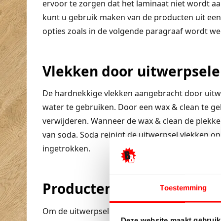
ervoor te zorgen dat het laminaat niet wordt a
kunt u gebruik maken van de producten uit een o
opties zoals in de volgende paragraaf wordt w
Vlekken door uitwerpsele
De hardnekkige vlekken aangebracht door uitw
water te gebruiken. Door een wax & clean te ge
verwijderen. Wanneer de wax & clean de plekken
van soda. Soda reinigt de uitwerpsel vlekken o
ingetrokken.
Producten om uitwerpsel 
Toestemming
Om de uitwerpsel vlekken van uw vloer te krij
Deze website maakt gebruik