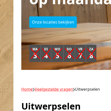
Onze locaties bekijken
MA
DI
WO
DO
VR
ZA
3
4
5
6
7
8
Home
Veelgestelde vragen
Uitwerpselen
Uitwerpselen