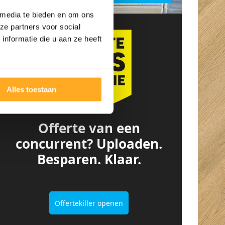
 media te bieden en om ons
ze partners voor social
nformatie die u aan ze heeft
Alles toestaan
Offerte van een
concurrent? Uploaden.
Besparen. Klaar.
Ingeborg
Kurt Van den
Offertekiller openen
Bouwmeester
Berghe
5/5
5/5