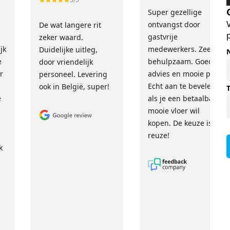
Super gezellige
!
ontvangst door
De wat langere rit
gastvrije
zeker waard.
jk
medewerkers. Zeer
Duidelijke uitleg,
e
behulpzaam. Goed
door vriendelijk
r
advies en mooie prijs.
personeel. Levering
Echt aan te bevelen
ook in België, super!
e
als je een betaalbare,
mooie vloer wil
kopen. De keuze is
reuze!
k