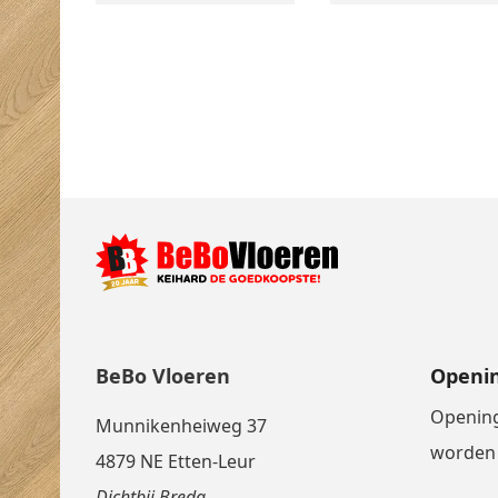
BeBo Vloeren
Openin
Opening
Munnikenheiweg 37
worden 
4879 NE Etten-Leur
Dichtbij Breda