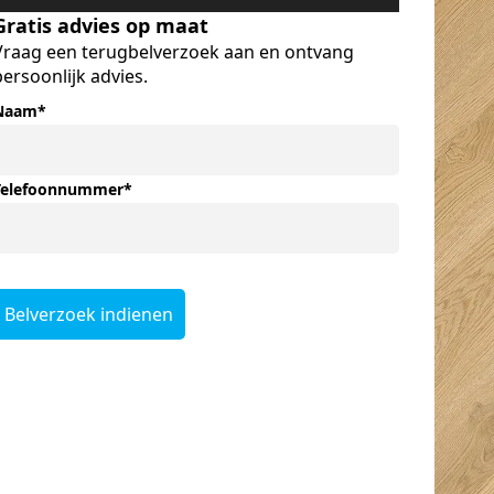
Gratis advies op maat
Vraag een terugbelverzoek aan en ontvang
Fijne en snelle
Super goed
persoonlijk advies.
service. Ze denken
ontvangen met een
goed mee en je krijgt
hapje en een drankje
Naam
*
ruimte keuze te
erbij. Top prijzen en
drinken en te eten
super service,
erg verassend en
uitermate
Telefoonnummer
*
super geregeld dus
vriendelijke mensen
alle sterren dik
met professionele
verdiend! Straks
uitleg.
genieten van
Belverzoek indienen
prachtige vloeren in
ons huis!