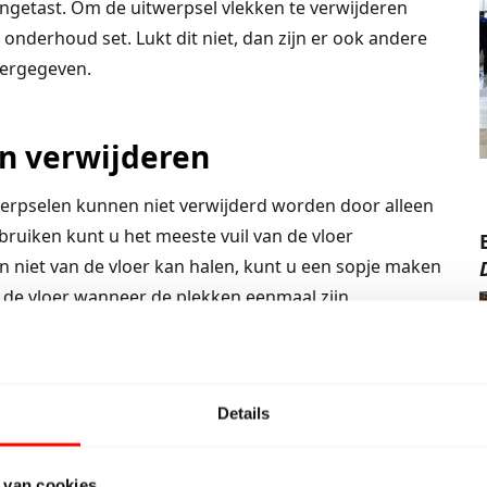
angetast. Om de uitwerpsel vlekken te verwijderen
nderhoud set. Lukt dit niet, dan zijn er ook andere
eergegeven.
n verwijderen
erpselen kunnen niet verwijderd worden door alleen
bruiken kunt u het meeste vuil van de vloer
 niet van de vloer kan halen, kunt u een sopje maken
p de vloer wanneer de plekken eenmaal zijn
vlekken te verwijderen
Details
gen kunt u gebruikmaken van de volgende producten:
 van cookies