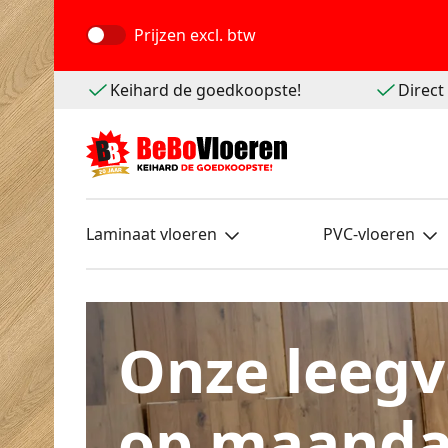
Prijzen
excl. btw
Keihard de goedkoopste!
Direc
Laminaat vloeren
PVC-vloeren
Onze leegv
op maanda