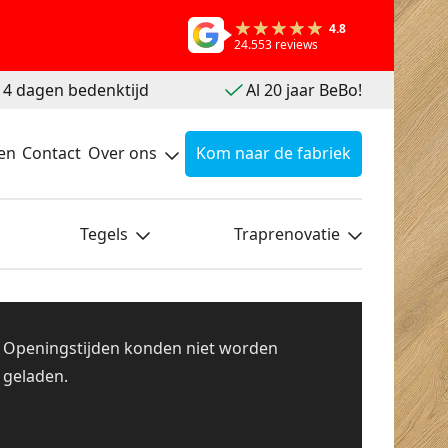
4.8
24.553 reviews
 14 dagen bedenktijd
Al 20 jaar BeBo!
en
Contact
Over ons
Kom naar de fabriek
Tegels
Traprenovatie
Openingstijden konden niet worden
geladen.