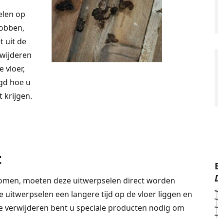
elen op
robben,
 uit de
rwijderen
 vloer,
gd hoe u
 krijgen.
t
komen, moeten deze uitwerpselen direct worden
 uitwerpselen een langere tijd op de vloer liggen en
te verwijderen bent u speciale producten nodig om