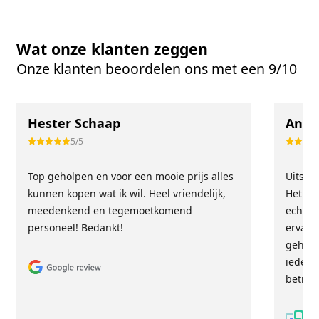
Wat onze klanten zeggen
Onze klanten beoordelen ons met een 9/10
Hester Schaap
Anne
5/5
Top geholpen en voor een mooie prijs alles
Uitste
kunnen kopen wat ik wil. Heel vriendelijk,
Het tea
meedenkend en tegemoetkomend
echt m
personeel! Bedankt!
ervari
geholp
iederee
betrou