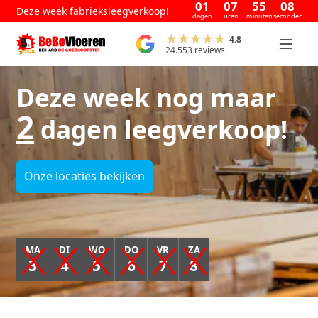
01
07
55
08
Deze week fabrieksleegverkoop!
dagen
uren
minuten
seconden
4.8
24.553 reviews
Deze week nog maar
2
dagen leegverkoop!
Onze locaties bekijken
MA
DI
WO
DO
VR
ZA
3
4
5
6
7
8