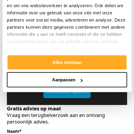
en om ons websiteverkeer te analyseren. Ook delen we
informatie over uw gebruik van onze site met onze
partners voor social media, adverteren en analyse. Deze
partners kunnen deze gegevens combineren met andere
informatie die u aan ze heeft verstrekt of die ze hebben
verzameld op basis van uw gebruik van hun services.
Offerte van een concurrent?
Alles toestaan
Uploaden. Besparen. Klaar.
Aanpassen
Offertekiller openen
Gratis advies op maat
Vraag een terugbelverzoek aan en ontvang
persoonlijk advies.
Naam
*