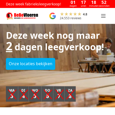
01
17
18
51
Deze week fabrieksleegverkoop!
dagen
uren
minuten
seconden
4.8
24.553 reviews
Deze week nog maar
2
dagen leegverkoop!
Onze locaties bekijken
MA
DI
WO
DO
VR
ZA
3
4
5
6
7
8