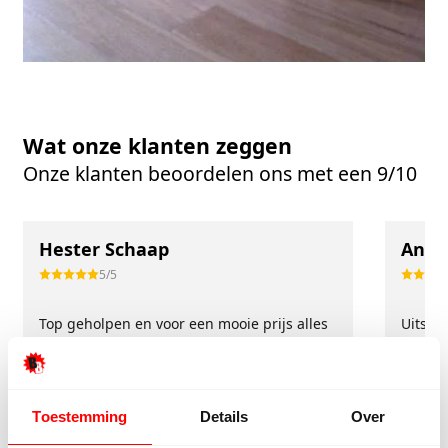
Wat onze klanten zeggen
Onze klanten beoordelen ons met een 9/10
Hester Schaap
Anne
5/5
Top geholpen en voor een mooie prijs alles
Uitste
kunnen kopen wat ik wil. Heel vriendelijk,
Het tea
meedenkend en tegemoetkomend
echt m
personeel! Bedankt!
ervari
Toestemming
Details
Over
geholp
iederee