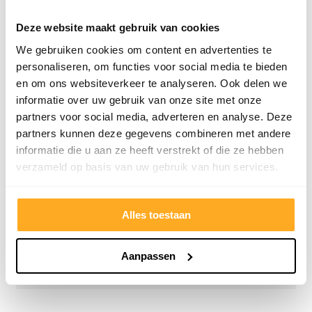
betrou
Deze website maakt gebruik van cookies
We gebruiken cookies om content en advertenties te
personaliseren, om functies voor social media te bieden
en om ons websiteverkeer te analyseren. Ook delen we
informatie over uw gebruik van onze site met onze
partners voor social media, adverteren en analyse. Deze
partners kunnen deze gegevens combineren met andere
informatie die u aan ze heeft verstrekt of die ze hebben
verzameld op basis van uw gebruik van hun services.
9/10
5272 reviews
Alles toestaan
Aanpassen
4.8/5
24.553 reviews