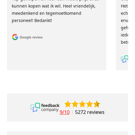
kunnen kopen wat ik wil. Heel vriendelijk,
Het tea
meedenkend en tegemoetkomend
echt m
personeel! Bedankt!
ervari
geholp
iederee
betrou
9/10
5272 reviews