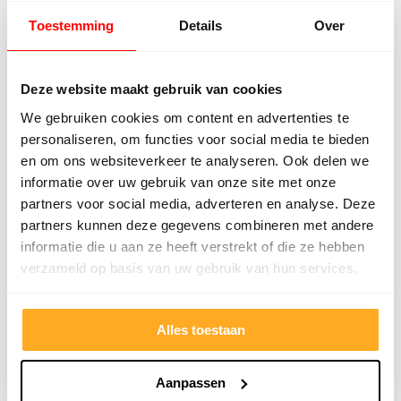
Zo zie je er zijn er zijn best wel veel verschillen tussen
een houten vloer en een laminaatvloer. Vaak speelt
Toestemming
Details
Over
het budget de belangrijkste rol in de keuze van het
soort vloer. Maar of je nu laminaat of een echte
Deze website maakt gebruik van cookies
houten vloer koopt, neem een vloer die bij je smaak,
We gebruiken cookies om content en advertenties te
interieur en leefstijl past. Dat zorgt ervoor dat je met
personaliseren, om functies voor social media te bieden
plezier op je vloer leeft, of de vloer nu veel of weinig
en om ons websiteverkeer te analyseren. Ook delen we
onderhoud nodig heeft.
informatie over uw gebruik van onze site met onze
partners voor social media, adverteren en analyse. Deze
partners kunnen deze gegevens combineren met andere
informatie die u aan ze heeft verstrekt of die ze hebben
verzameld op basis van uw gebruik van hun services.
Alles toestaan
Aanpassen