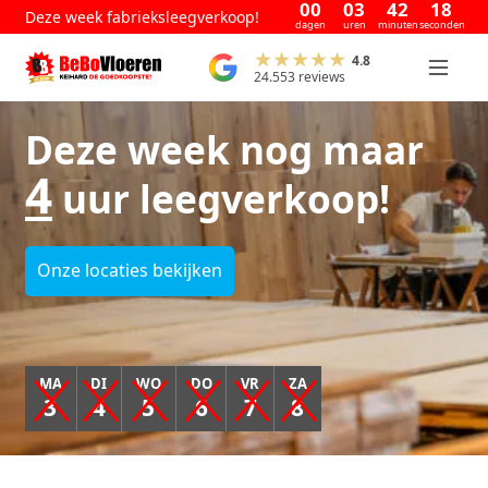
00
03
42
17
Deze week fabrieksleegverkoop!
dagen
uren
minuten
seconden
4.8
24.553 reviews
Deze week nog maar
4
uur leegverkoop!
Onze locaties bekijken
MA
DI
WO
DO
VR
ZA
3
4
5
6
7
8