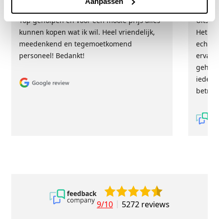
Aanpassen
Top geholpen en voor een mooie prijs alles
Uitste
kunnen kopen wat ik wil. Heel vriendelijk,
Het tea
meedenkend en tegemoetkomend
echt m
personeel! Bedankt!
ervari
geholp
iederee
betrou
9/10
5272 reviews