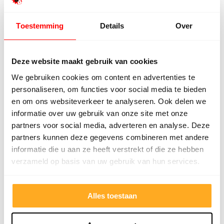
Vloeren Outlet Europa Vriezenveen
Toestemming
Details
Over
De Vloeren Outlet Europa bevindt zich in
Vriezenveen, maar we leveren kwaliteitsvloeren voor
Deze website maakt gebruik van cookies
outletprijzen door het hele land. Wat houdt je nog
We gebruiken cookies om content en advertenties te
tegen? Scoor vandaag een prachtige vloer voor een
personaliseren, om functies voor social media te bieden
outletprijs en geniet binnen no time van je nieuwe
en om ons websiteverkeer te analyseren. Ook delen we
vloer!
informatie over uw gebruik van onze site met onze
partners voor social media, adverteren en analyse. Deze
partners kunnen deze gegevens combineren met andere
informatie die u aan ze heeft verstrekt of die ze hebben
Wat onze klanten zeggen
verzameld op basis van uw gebruik van hun services.
Onze klanten beoordelen ons met een 9/10
Alles toestaan
Hester Schaap
Anne
5/5