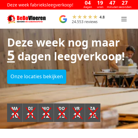
04
19
47
26
Deze week fabrieksleegverkoop!
dagen
uren
minuten
seconden
4.8
24.553 reviews
Deze week nog maar
5
dagen leegverkoop!
Onze locaties bekijken
MA
DI
WO
DO
VR
ZA
10
11
12
13
14
15