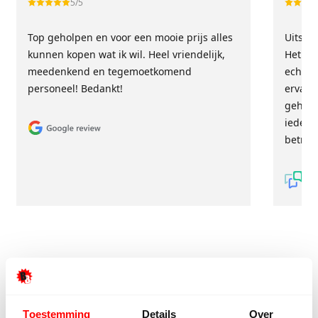
5/5
Top geholpen en voor een mooie prijs alles
Uitste
kunnen kopen wat ik wil. Heel vriendelijk,
Het tea
meedenkend en tegemoetkomend
echt m
personeel! Bedankt!
ervari
geholp
iederee
betrou
9/10
5272 reviews
Toestemming
Details
Over