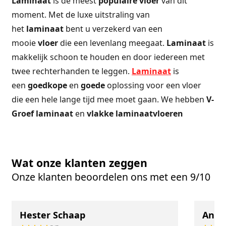
Laminaat
is de meest
populaire
vloer
van dit
moment. Met de luxe uitstraling van
het
laminaat
bent u verzekerd van een
mooie
vloer
die een levenlang meegaat.
Laminaat
is
makkelijk schoon te houden en door iedereen met
twee rechterhanden te leggen.
Laminaat
is
een
goedkope
en
goede
oplossing voor een vloer
die een hele lange tijd mee moet gaan. We hebben
V-
Groef
laminaat
en
vlakke
laminaatvloeren
Wat onze klanten zeggen
Onze klanten beoordelen ons met een 9/10
Hester Schaap
Anne