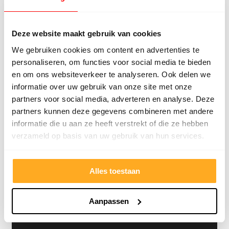
Deze website maakt gebruik van cookies
We gebruiken cookies om content en advertenties te
4.8/5
24.553 reviews
personaliseren, om functies voor social media te bieden
en om ons websiteverkeer te analyseren. Ook delen we
informatie over uw gebruik van onze site met onze
partners voor social media, adverteren en analyse. Deze
partners kunnen deze gegevens combineren met andere
Bekijk klantverhalen
informatie die u aan ze heeft verstrekt of die ze hebben
verzameld op basis van uw gebruik van hun services.
Alles toestaan
Aanpassen