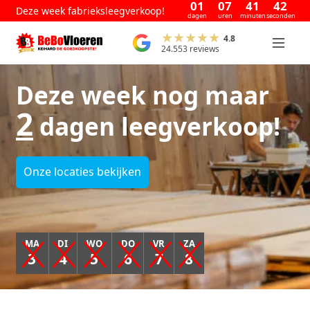
01
07
41
42
Deze week fabrieksleegverkoop!
dagen
uren
minuten
seconden
4.8
24.553 reviews
Deze week nog maar
2
dagen leegverkoop!
Onze locaties bekijken
MA
DI
WO
DO
VR
ZA
3
4
5
6
7
8