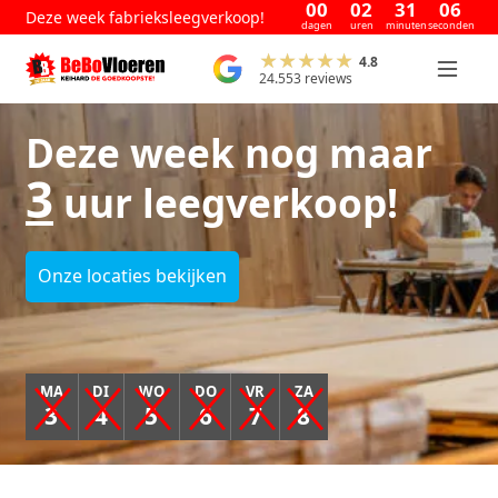
00
02
31
05
Deze week fabrieksleegverkoop!
dagen
uren
minuten
seconden
4.8
24.553 reviews
Deze week nog maar
3
uur leegverkoop!
Onze locaties bekijken
MA
DI
WO
DO
VR
ZA
3
4
5
6
7
8