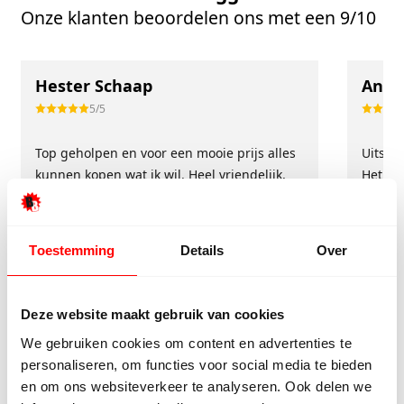
Onze klanten beoordelen ons met een 9/10
Hester Schaap
Anne
5/5
Top geholpen en voor een mooie prijs alles
Uitste
kunnen kopen wat ik wil. Heel vriendelijk,
Het tea
meedenkend en tegemoetkomend
echt m
personeel! Bedankt!
ervari
geholp
Toestemming
Details
Over
iederee
betrou
Deze website maakt gebruik van cookies
We gebruiken cookies om content en advertenties te
personaliseren, om functies voor social media te bieden
en om ons websiteverkeer te analyseren. Ook delen we