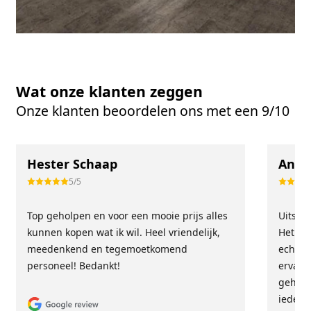
Wat onze klanten zeggen
Onze klanten beoordelen ons met een 9/10
Hester Schaap
Anne
5/5
Top geholpen en voor een mooie prijs alles
Uitste
kunnen kopen wat ik wil. Heel vriendelijk,
Het tea
meedenkend en tegemoetkomend
echt m
personeel! Bedankt!
ervari
geholp
iederee