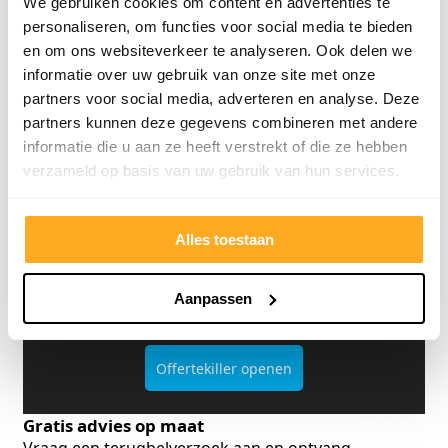
We gebruiken cookies om content en advertenties te
personaliseren, om functies voor social media te bieden
Bekijk klantverhalen
en om ons websiteverkeer te analyseren. Ook delen we
informatie over uw gebruik van onze site met onze
partners voor social media, adverteren en analyse. Deze
partners kunnen deze gegevens combineren met andere
informatie die u aan ze heeft verstrekt of die ze hebben
verzameld op basis van uw gebruik van hun services.
Alles toestaan
Offerte van een concurrent?
Uploaden. Besparen. Klaar.
Aanpassen
Offertekiller openen
Gratis advies op maat