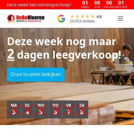
01
08
00
01
Deze week fabrieksleegverkoop!
dagen
uren
minuten
seconden
4.8
24.553 reviews
Deze week nog maar
2
dagen leegverkoop!
Onze locaties bekijken
MA
DI
WO
DO
VR
ZA
3
4
5
6
7
8