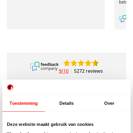
betrou
9/10
5272 reviews
Toestemming
Details
Over
4.8/5
24.553 reviews
Deze website maakt gebruik van cookies