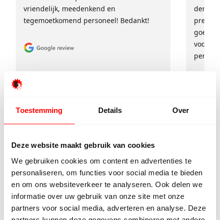
vriendelijk, meedenkend en
denkt e
tegemoetkomend personeel! Bedankt!
prettig
goed ge
voor ie
persoon
Toestemming
Details
Over
Deze website maakt gebruik van cookies
We gebruiken cookies om content en advertenties te
9/10
5272 reviews
personaliseren, om functies voor social media te bieden
en om ons websiteverkeer te analyseren. Ook delen we
informatie over uw gebruik van onze site met onze
partners voor social media, adverteren en analyse. Deze
partners kunnen deze gegevens combineren met andere