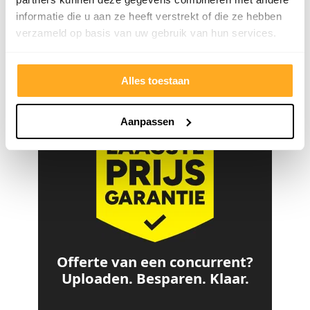
informatie die u aan ze heeft verstrekt of die ze hebben
4.8/5
24.553 reviews
verzameld op basis van uw gebruik van hun services.
Alles toestaan
Bekijk klantverhalen
Aanpassen
Offerte van een concurrent?
Uploaden. Besparen. Klaar.