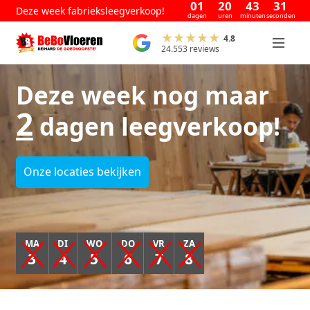
01
20
43
31
Deze week fabrieksleegverkoop!
dagen
uren
minuten
seconden
4.8
24.553 reviews
Deze week nog maar
2
dagen leegverkoop!
Onze locaties bekijken
MA
DI
WO
DO
VR
ZA
3
4
5
6
7
8