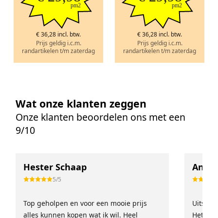
pm2
pm2
€ 36,28 incl. btw.
€ 36,28 incl. btw.
Prijs geldig i.c.m.
Prijs geldig i.c.m.
randartikelen t/m zaterdag
randartikelen t/m zaterdag
Wat onze klanten zeggen
Onze klanten beoordelen ons met een
9/10
Hester Schaap
Anne 
5/5
Top geholpen en voor een mooie prijs
Uitstek
alles kunnen kopen wat ik wil. Heel
Het tea