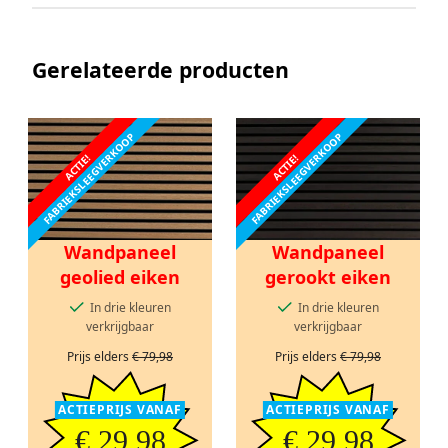
Gerelateerde producten
FABRIEKSLEEGVERKOOP
FABRIEKSLEEGVERKOOP
ACTIE!
ACTIE!
Wandpaneel
Wandpaneel
geolied eiken
gerookt eiken
In drie kleuren
In drie kleuren
verkrijgbaar
verkrijgbaar
Prijs elders
€ 79,98
Prijs elders
€ 79,98
ACTIEPRIJS VANAF
ACTIEPRIJS VANAF
€ 29,98
€ 29,98