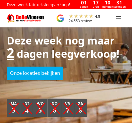
01
17
10
30
Deze week fabrieksleegverkoop!
dagen
uren
minuten
seconden
4.8
24.553 reviews
Deze week nog maar
2
dagen leegverkoop!
Onze locaties bekijken
MA
DI
WO
DO
VR
ZA
3
4
5
6
7
8