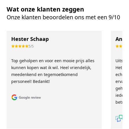
Wat onze klanten zeggen
Onze klanten beoordelen ons met een 9/10
Hester Schaap
Anne
5/5
Top geholpen en voor een mooie prijs alles
Uitste
kunnen kopen wat ik wil. Heel vriendelijk,
Het tea
meedenkend en tegemoetkomend
echt m
personeel! Bedankt!
ervari
geholp
iederee
betrou