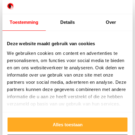
Toestemming
Details
Over
Deze website maakt gebruik van cookies
Offerte van een concurrent?
We gebruiken cookies om content en advertenties te
Uploaden. Besparen. Klaar.
personaliseren, om functies voor social media te bieden
en om ons websiteverkeer te analyseren. Ook delen we
informatie over uw gebruik van onze site met onze
Offertekiller openen
partners voor social media, adverteren en analyse. Deze
partners kunnen deze gegevens combineren met andere
informatie die u aan ze heeft verstrekt of die ze hebben
Gratis advies op maat
verzameld op basis van uw gebruik van hun services.
Vraag een terugbelverzoek aan en ontvang
persoonlijk advies.
Naam
*
Alles toestaan