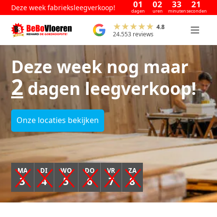
01
02
33
21
Deze week fabrieksleegverkoop!
dagen
uren
minuten
seconden
4.8
24.553 reviews
Deze week nog maar
2
dagen leegverkoop!
Onze locaties bekijken
MA
DI
WO
DO
VR
ZA
3
4
5
6
7
8