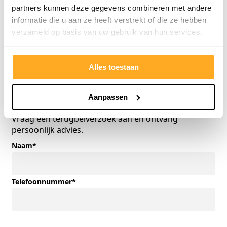
partners kunnen deze gegevens combineren met andere
informatie die u aan ze heeft verstrekt of die ze hebben
Offerte van een concurrent?
verzameld op basis van uw gebruik van hun services.
Uploaden. Besparen. Klaar.
Alles toestaan
Offertekiller openen
Aanpassen
Gratis advies op maat
Vraag een terugbelverzoek aan en ontvang
persoonlijk advies.
Naam
*
Telefoonnummer
*