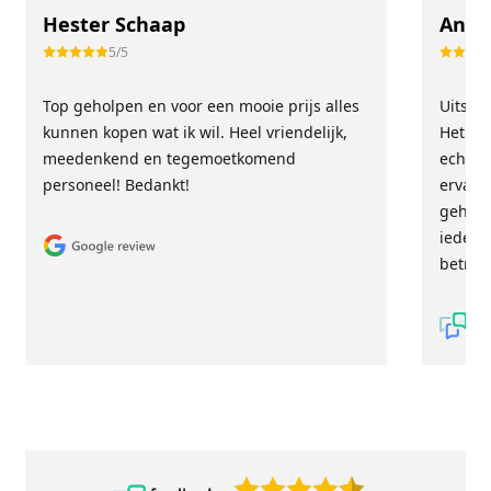
Hester Schaap
Anne
5/5
Top geholpen en voor een mooie prijs alles
Uitste
kunnen kopen wat ik wil. Heel vriendelijk,
Het tea
meedenkend en tegemoetkomend
echt m
personeel! Bedankt!
ervari
geholp
iederee
betrou