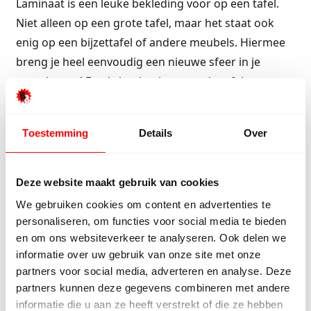
Laminaat is een leuke bekleding voor op een tafel.
Niet alleen op een grote tafel, maar het staat ook
enig op een bijzettafel of andere meubels. Hiermee
breng je heel eenvoudig een nieuwe sfeer in je
woonkamer! En als het laminaat op de tafel
beschadigd, vervang je het simpel voor een nieuwe
plank. Maak een paar planken laminaat met goede
Toestemming
Details
Over
lijm op een tafelframe, zaag de planken op maat en
je hebt je eigen hippe tafel gemaakt! Maak je het
tafelblad van hetzelfde laminaat als op de vloer ligt,
Deze website maakt gebruik van cookies
schilder het onderstel van de tafel dan in een
We gebruiken cookies om content en advertenties te
contrasterende kleur, zoals zwart of wit. Zo komt de
personaliseren, om functies voor social media te bieden
tafel beter tot zijn recht.
en om ons websiteverkeer te analyseren. Ook delen we
informatie over uw gebruik van onze site met onze
partners voor social media, adverteren en analyse. Deze
Laminaat als spatwand
partners kunnen deze gegevens combineren met andere
informatie die u aan ze heeft verstrekt of die ze hebben