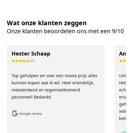
Wat onze klanten zeggen
Onze klanten beoordelen ons met een 9/10
Hester Schaap
Anne
5/5
Top geholpen en voor een mooie prijs alles
Uitste
kunnen kopen wat ik wil. Heel vriendelijk,
Het tea
meedenkend en tegemoetkomend
echt m
personeel! Bedankt!
ervari
geholp
iederee
betrou