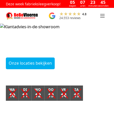
05
07
23
44
Deze week fabrieksleegverkoop!
dagen
uren
minuten
seconden
4.8
24.553 reviews
Deze week nog maar
6
dagen leegverkoop!
Onze locaties bekijken
MA
DI
WO
DO
VR
ZA
10
11
12
13
14
15