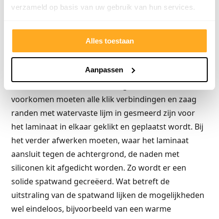
Een spatwand achter een aanrecht, een fonteintje,
verzameld op basis van uw gebruik van hun services.
een wastafel of in een knutselhoek, kan heel mooi
van overgebleven laminaat vloerdelen gemaakt
Alles toestaan
worden. Het beste is natuurlijk om voor waterdicht
laminaat te gaan, maar ook een andere soort
Aanpassen
laminaat is mogelijk. Het belangrijkste is dat er geen
water in het laminaat kan dringen. Om dit te
voorkomen moeten alle klik verbindingen en zaag
randen met watervaste lijm in gesmeerd zijn voor
het laminaat in elkaar geklikt en geplaatst wordt. Bij
het verder afwerken moeten, waar het laminaat
aansluit tegen de achtergrond, de naden met
siliconen kit afgedicht worden. Zo wordt er een
solide spatwand gecreëerd. Wat betreft de
uitstraling van de spatwand lijken de mogelijkheden
wel eindeloos, bijvoorbeeld van een warme