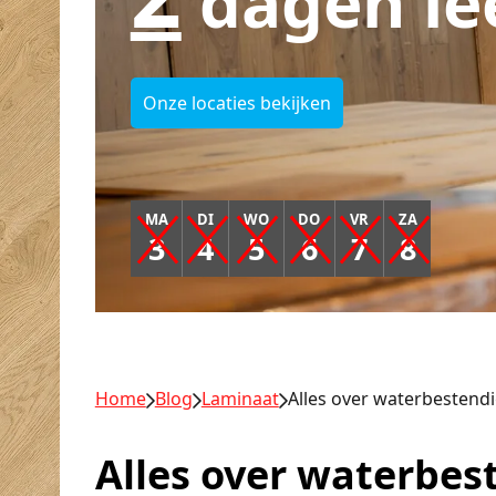
dagen le
Onze locaties bekijken
MA
DI
WO
DO
VR
ZA
3
4
5
6
7
8
Home
Blog
Laminaat
Alles over waterbestend
Alles over waterbes