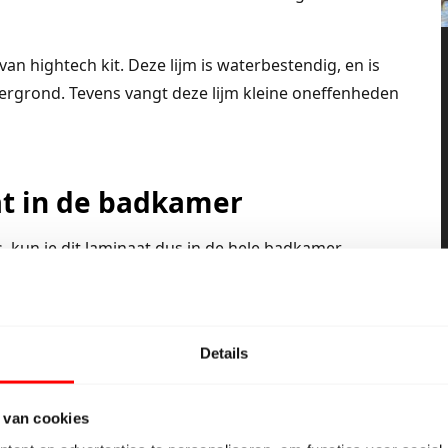
an hightech kit. Deze lijm is waterbestendig, en is
dergrond. Tevens vangt deze lijm kleine oneffenheden
t in de badkamer
, kun je dit laminaat dus in de hele badkamer
s ook aan de wand. Zo kun je op een eenvoudige en
e klus zelf doen, let er dan op dat alle delen goed in
Details
bestendig laminaat dan krijg je een heel mooi effect.
n of betonlook en wanden met een houtdecor of
 van cookies