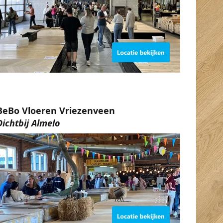
BeBo Vloeren Vriezenveen
Dichtbij Almelo