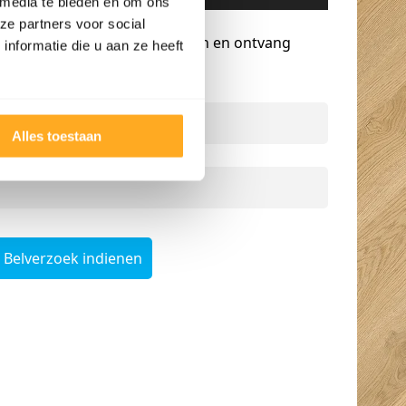
 media te bieden en om ons
Gratis advies op maat
ze partners voor social
Vraag een terugbelverzoek aan en ontvang
nformatie die u aan ze heeft
persoonlijk advies.
Naam
*
Alles toestaan
Telefoonnummer
*
Belverzoek indienen