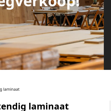
egverkoop!
ig laminaat
tendig laminaat