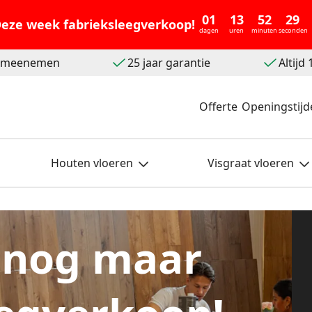
01
13
52
29
eze week fabrieksleegverkoop!
dagen
uren
minuten
seconden
t meenemen
25 jaar garantie
Altijd
Offerte
Openingstijd
Houten vloeren
Visgraat vloeren
 nog maar