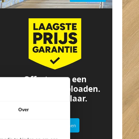
Offerte van een
concurrent? Uploaden.
Besparen. Klaar.
Over
Offertekiller openen