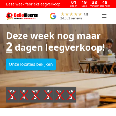
01
19
38
45
Deze week fabrieksleegverkoop!
dagen
uren
minuten
seconden
4.8
24.553 reviews
Deze week nog maar
2
dagen leegverkoop!
Onze locaties bekijken
MA
DI
WO
DO
VR
ZA
3
4
5
6
7
8