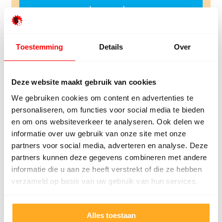
Lees verder
Toestemming
Details
Over
Deze website maakt gebruik van cookies
Laminaat
We gebruiken cookies om content en advertenties te
Ons assortiment verschillende soorten
personaliseren, om functies voor social media te bieden
laminaat
en om ons websiteverkeer te analyseren. Ook delen we
informatie over uw gebruik van onze site met onze
Lees verder
partners voor social media, adverteren en analyse. Deze
partners kunnen deze gegevens combineren met andere
informatie die u aan ze heeft verstrekt of die ze hebben
verzameld op basis van uw gebruik van hun services.
Wat onze klanten zeggen
Onze klanten beoordelen ons met een 9/10
Alles toestaan