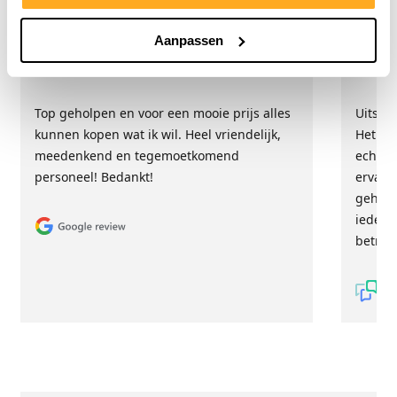
Aanpassen
Hester Schaap
Anne
5/5
Top geholpen en voor een mooie prijs alles
Uitste
kunnen kopen wat ik wil. Heel vriendelijk,
Het tea
meedenkend en tegemoetkomend
echt m
personeel! Bedankt!
ervari
geholp
iederee
betrou