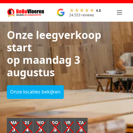
4.8
24.553 reviews
Onze leegverkoop
start
op maandag 3
augustus
Onze locaties bekijken
MA
DI
WO
DO
VR
ZA
3
4
5
6
7
8