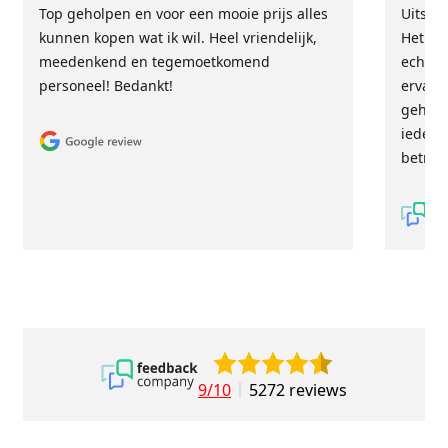
Top geholpen en voor een mooie prijs alles
Uitste
kunnen kopen wat ik wil. Heel vriendelijk,
Het tea
meedenkend en tegemoetkomend
echt m
personeel! Bedankt!
ervari
geholp
iederee
betrou
9/10
5272 reviews