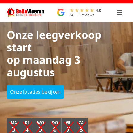
4.8
24.553 reviews
Onze leegverkoop
start
op maandag 3
augustus
Onze locaties bekijken
MA
DI
WO
DO
VR
ZA
3
4
5
6
7
8