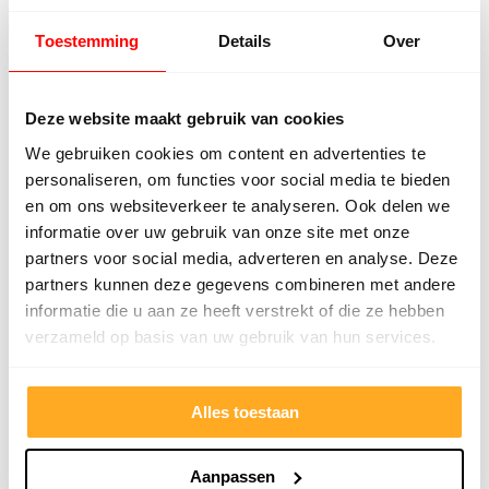
Voor meer informatie kun je ons ook bellen 0546-
Toestemming
Details
Over
750238 of mailen
info@beboparket.nl
.
Deze website maakt gebruik van cookies
Gerelateerde blogs
We gebruiken cookies om content en advertenties te
personaliseren, om functies voor social media te bieden
en om ons websiteverkeer te analyseren. Ook delen we
informatie over uw gebruik van onze site met onze
partners voor social media, adverteren en analyse. Deze
partners kunnen deze gegevens combineren met andere
informatie die u aan ze heeft verstrekt of die ze hebben
verzameld op basis van uw gebruik van hun services.
Alles toestaan
Laminaat
Wat is laminaat?
Aanpassen
Lees verder