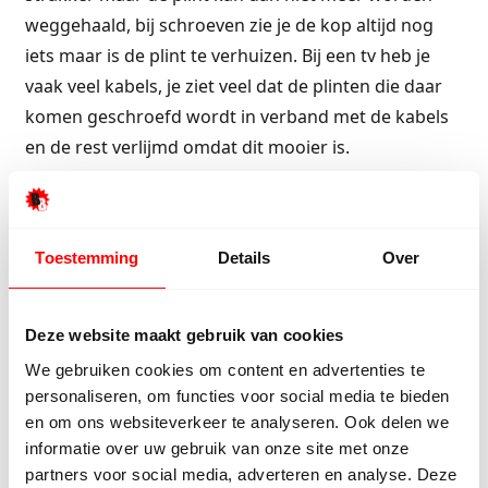
weggehaald, bij schroeven zie je de kop altijd nog
iets maar is de plint te verhuizen. Bij een tv heb je
vaak veel kabels, je ziet veel dat de plinten die daar
komen geschroefd wordt in verband met de kabels
en de rest verlijmd omdat dit mooier is.
Wat onze klanten zeggen
Toestemming
Details
Over
Onze klanten beoordelen ons met een 9/10
Deze website maakt gebruik van cookies
Hester Schaap
Anne
We gebruiken cookies om content en advertenties te
5/5
personaliseren, om functies voor social media te bieden
en om ons websiteverkeer te analyseren. Ook delen we
Top geholpen en voor een mooie prijs alles
Uitste
informatie over uw gebruik van onze site met onze
kunnen kopen wat ik wil. Heel vriendelijk,
Het tea
partners voor social media, adverteren en analyse. Deze