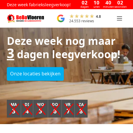
02
10
40
01
Deze week fabrieksleegverkoop!
dagen
uren
minuten
seconden
4.8
24.553 reviews
Deze week nog maar
3
dagen leegverkoop!
Onze locaties bekijken
MA
DI
WO
DO
VR
ZA
3
4
5
6
7
8