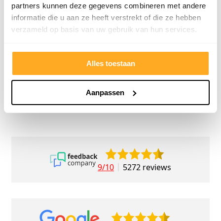
meedenkend en tegemoetkomend
echt m
partners kunnen deze gegevens combineren met andere
personeel! Bedankt!
ervari
informatie die u aan ze heeft verstrekt of die ze hebben
geholp
verzameld op basis van uw gebruik van hun services.
iederee
betrou
Alles toestaan
Aanpassen
9/10
5272 reviews