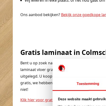
Wij leveren in elke plaats:
of het nou gaat om 
Ons aanbod bekijken?
Bekijk onze goedkope la
Gratis laminaat in Colms
Bent u op zoek naar gratis laminaat, ook dan be
laminaat vloer gratis kunt krijgen, leest u in 
uitgelegd. U koopt alleen de ondervloer en de pl
gratis, we hebben ook een mooi pakket sameng
Toestemming
niet!
Deze website maakt gebruik
Klik hier voor gratis laminaat en houten vloeren