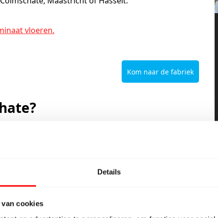
Colmschate, Maastricht of Hasselt.
minaat vloeren.
Kom naar de fabriek
chate?
nt u bij Bebo Parket aan het juiste adres. Hoe u een
de onderstaande link waar de spelregels worden
inten en daarbij krijgt u de laminaatvloer geheel
esteld voor de gratis houten vloeren. Goedkoper kan
Details
 van cookies
.