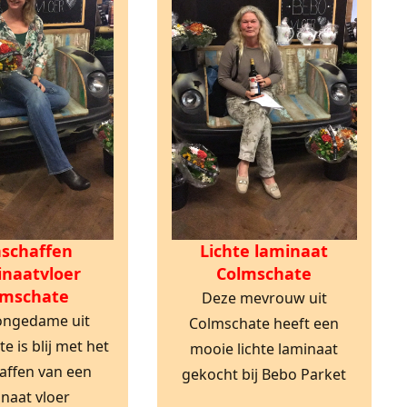
schaffen
Lichte laminaat
naatvloer
Colmschate
lmschate
Deze mevrouw uit
ongedame uit
Colmschate heeft een
e is blij met het
mooie lichte laminaat
affen van een
gekocht bij Bebo Parket
inaat vloer