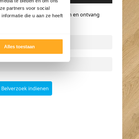
 media te bieden en om ons
Gratis advies op maat
ze partners voor social
Vraag een terugbelverzoek aan en ontvang
nformatie die u aan ze heeft
persoonlijk advies.
Naam
*
Alles toestaan
Telefoonnummer
*
Belverzoek indienen