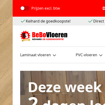
D
Prijzen
excl. btw
Keihard de goedkoopste!
Direc
Laminaat vloeren
PVC-vloeren
Deze week
2