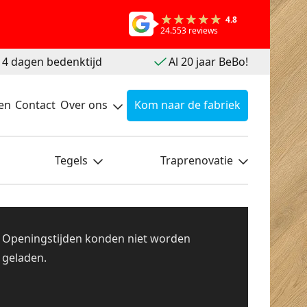
4.8
24.553 reviews
 14 dagen bedenktijd
Al 20 jaar BeBo!
en
Contact
Over ons
Kom naar de fabriek
Tegels
Traprenovatie
Openingstijden konden niet worden
geladen.