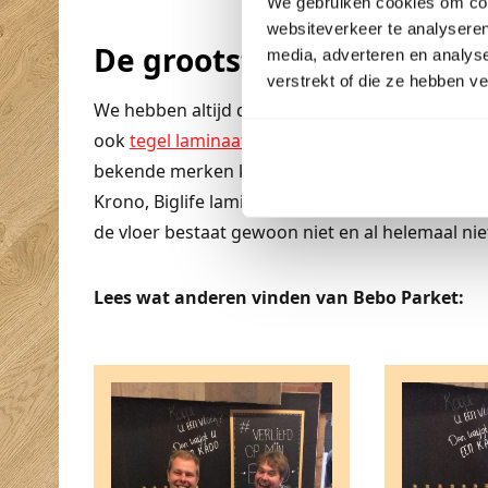
We gebruiken cookies om cont
websiteverkeer te analyseren
De grootste keus in lami
media, adverteren en analys
verstrekt of die ze hebben v
We hebben altijd de laatste modellen laminaat z
ook
tegel laminaat
en hoogglans laminaat hebbe
bekende merken kunt u bij ons vinden zoals Qui
Krono, Biglife laminaat, XL-floors. Kortom er is 
de vloer bestaat gewoon niet en al helemaal niet
Lees wat anderen vinden van Bebo Parket: