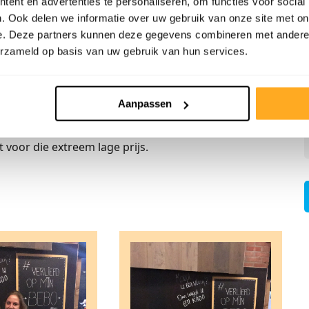
ent en advertenties te personaliseren, om functies voor social
. Ook delen we informatie over uw gebruik van onze site met on
naat en houten vloeren
e. Deze partners kunnen deze gegevens combineren met andere i
erzameld op basis van uw gebruik van hun services.
oals grijs eiken decoren,
white wash laminaat
, maar
n we volop voorradig in onze showrooms. Alle
Aanpassen
ckstep, Twenterand flooring, Egger, Hardeveld,
niet iets dat Beboparket uit Vriezenveen niet heeft of
 voor die extreem lage prijs.