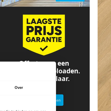
Offerte van een
concurrent? Uploaden.
Besparen. Klaar.
Over
Offertekiller openen