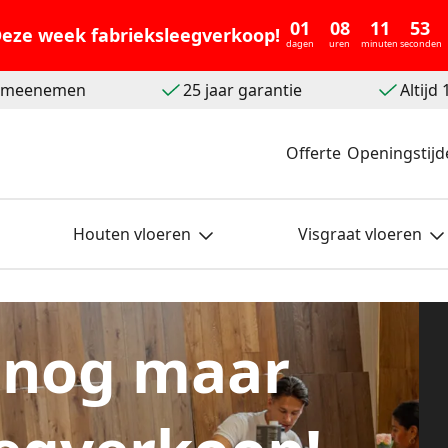
01
08
11
51
eze week fabrieksleegverkoop!
dagen
uren
minuten
seconden
t meenemen
25 jaar garantie
Altijd
Offerte
Openingstijd
Houten vloeren
Visgraat vloeren
 nog maar