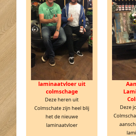
laminaatvloer uit
Aan
colmschage
Lami
Co
Deze heren uit
Deze j
Colmschate zijn heel blij
Colmschat
het de nieuwe
aansch
laminaatvloer
lam