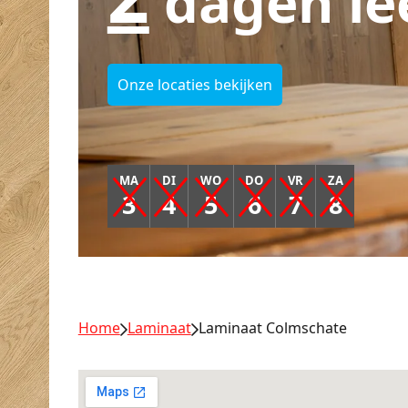
dagen le
Onze locaties bekijken
MA
DI
WO
DO
VR
ZA
3
4
5
6
7
8
Home
Laminaat
Laminaat Colmschate