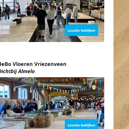
BeBo Vloeren Vriezenveen
Dichtbij Almelo