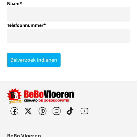
Naam
*
Telefoonnummer
*
Belverzoek indienen
BeBo Vloeren