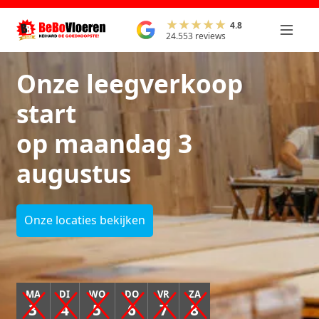
4.8
24.553 reviews
Onze leegverkoop
start
op maandag 3
augustus
Onze locaties bekijken
MA
DI
WO
DO
VR
ZA
3
4
5
6
7
8