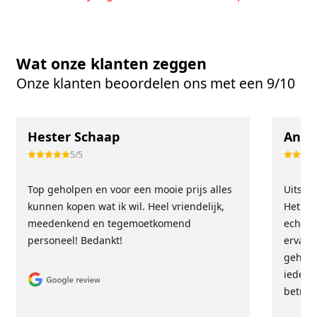
Wat onze klanten zeggen
Onze klanten beoordelen ons met een 9/10
Hester Schaap
Anne
5/5
Top geholpen en voor een mooie prijs alles
Uitste
kunnen kopen wat ik wil. Heel vriendelijk,
Het tea
meedenkend en tegemoetkomend
echt m
personeel! Bedankt!
ervari
geholp
iederee
betrou