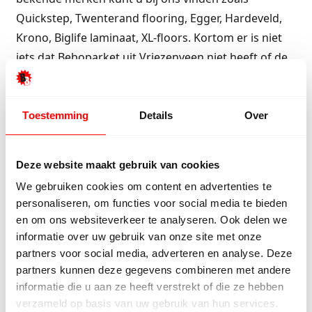
Quickstep, Twenterand flooring, Egger, Hardeveld,
Krono, Biglife laminaat, XL-floors. Kortom er is niet
iets dat Beboparket uit Vriezenveen niet heeft of de
vloer bestaat gewoon niet en al helemaal niet voor
die extreem lage prijs.
Toestemming
Details
Over
Ons aanbod bekijken?
Bekijk onze goedkope
laminaat vloeren.
Deze website maakt gebruik van cookies
We gebruiken cookies om content en advertenties te
Gratis laminaat in Delden?
personaliseren, om functies voor social media te bieden
en om ons websiteverkeer te analyseren. Ook delen we
Bent u op zoek naar gratis laminaat, ook dan bent u
informatie over uw gebruik van onze site met onze
bij Bebo Parket aan het juiste adres. Hoe u een
partners voor social media, adverteren en analyse. Deze
laminaat vloer gratis kunt krijgen, leest u in de
partners kunnen deze gegevens combineren met andere
onderstaande link waar de spelregels worden
informatie die u aan ze heeft verstrekt of die ze hebben
verzameld op basis van uw gebruik van hun services.
uitgelegd. U koopt alleen de ondervloer en de