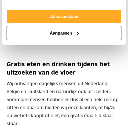
plinten en daarbij krijgt u de laminaatvloer geheel
gratis, we hebben ook een mooi pakket
Alles toestaan
samengesteld voor de gratis houten
vloeren.Goedkoper kan niet!
Aanpassen
Klik hier voor gratis laminaat en houten vloeren.
Gratis eten en drinken tijdens het
uitzoeken van de vloer
Wij ontvangen dagelijks mensen uit Nederland,
België en Duitsland en natuurlijk ook uit Delden.
Sommige mensen hebben er dus al een hele reis op
zitten en daarom bieden wij onze klanten, of hij/zij
nu wel iets koopt of niet, een gratis maaltijd klaar
staan.