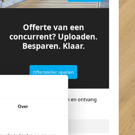
Offerte van een
concurrent? Uploaden.
Besparen. Klaar.
Offertekiller openen
Gratis advies op maat
Vraag een terugbelverzoek aan en ontvang
persoonlijk advies.
Over
Naam
*