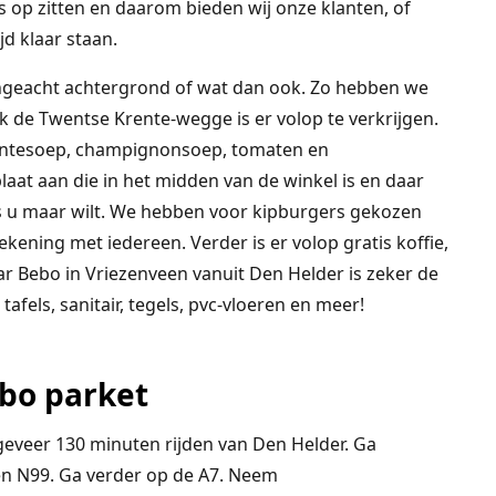
 op zitten en daarom bieden wij onze klanten, of
ijd klaar staan.
ngeacht achtergrond of wat dan ook. Zo hebben we
k de Twentse Krente-wegge is er volop te verkrijgen.
entesoep, champignonsoep, tomaten en
laat aan die in het midden van de winkel is en daar
ls u maar wilt. We hebben voor kipburgers gekozen
ning met iedereen. Verder is er volop gratis koffie,
aar Bebo in Vriezenveen vanuit Den Helder is zeker de
fels, sanitair, tegels, pvc-vloeren en meer!
bo parket
geveer 130 minuten rijden van Den Helder.
Ga
en
N99
.
Ga verder op de
A7
. Neem