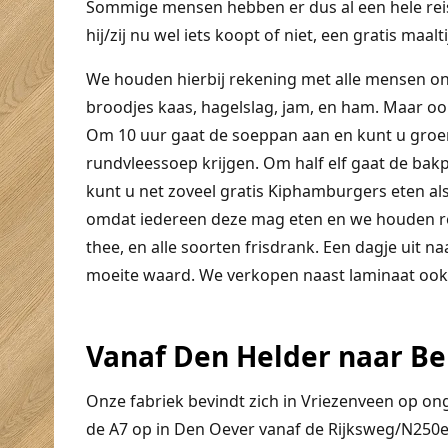
Sommige mensen hebben er dus al een hele reis
hij/zij nu wel iets koopt of niet, een gratis maalt
We houden hierbij rekening met alle mensen o
broodjes kaas, hagelslag, jam, en ham. Maar oo
Om 10 uur gaat de soeppan aan en kunt u gro
rundvleessoep krijgen. Om half elf gaat de bakp
kunt u net zoveel gratis Kiphamburgers eten a
omdat iedereen deze mag eten en we houden reke
thee, en alle soorten frisdrank. Een dagje uit n
moeite waard. We verkopen naast laminaat ook ta
Vanaf Den Helder naar Be
Onze fabriek bevindt zich in Vriezenveen op on
de
A7
op in
Den Oever
vanaf de
Rijksweg
/
N250