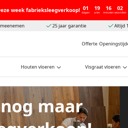
01
19
16
01
eze week fabrieksleegverkoop!
dagen
uren
minuten
seconden
t meenemen
25 jaar garantie
Altijd
Offerte
Openingstijd
Houten vloeren
Visgraat vloeren
 nog maar