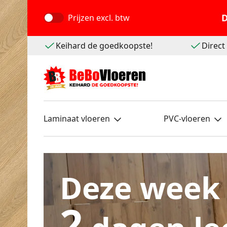
D
Prijzen
excl. btw
Keihard de goedkoopste!
Direc
Laminaat vloeren
PVC-vloeren
Deze week
2