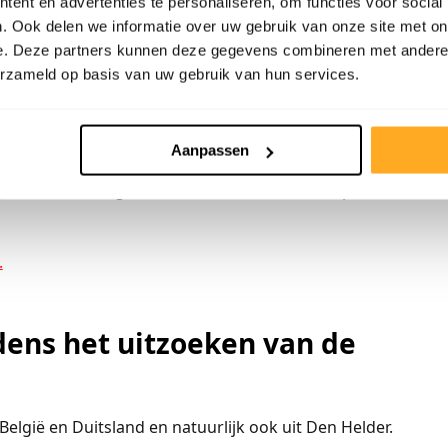
ent en advertenties te personaliseren, om functies voor social
. Ook delen we informatie over uw gebruik van onze site met on
e. Deze partners kunnen deze gegevens combineren met andere i
lder?
erzameld op basis van uw gebruik van hun services.
nt u bij Bebo Parket aan het juiste adres. Hoe u een
de onderstaande link waar de spelregels worden
Aanpassen
inten en daarbij krijgt u de laminaatvloer geheel
esteld voor de gratis houten vloeren.Goedkoper kan
.
jdens het uitzoeken van de
elgië en Duitsland en natuurlijk ook uit Den Helder.