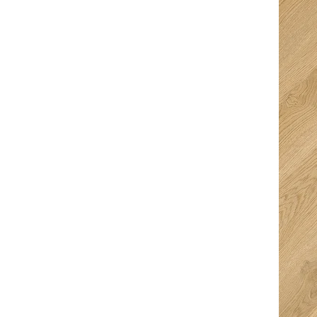
Ingeborg
Kurt Van den
Bouwmeester
Berghe
5/5
5/5