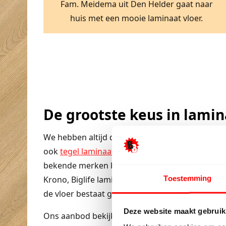
Fam. Meidema uit Den Helder gaat naar
huis met een mooie laminaat vloer.
De grootste keus in lami
We hebben altijd de laatste modellen laminaat z
ook
tegel laminaat
en hoogglans laminaat hebbe
bekende merken kunt u bij ons vinden zoals Qui
Toestemming
Krono, Biglife laminaat, XL-floors. Kortom er is 
de vloer bestaat gewoon niet en al helemaal niet
Deze website maakt gebruik
Ons aanbod bekijken?
Bekijk onze goedkope la