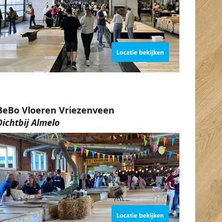
BeBo Vloeren Vriezenveen
Dichtbij Almelo