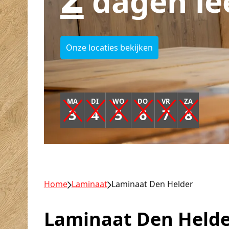
dagen le
Onze locaties bekijken
MA
DI
WO
DO
VR
ZA
3
4
5
6
7
8
Home
Laminaat
Laminaat Den Helder
Laminaat Den Helde