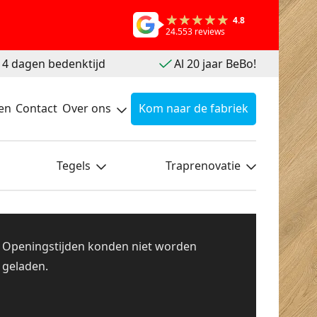
4.8
24.553 reviews
 14 dagen bedenktijd
Al 20 jaar BeBo!
en
Contact
Over ons
Kom naar de fabriek
Tegels
Traprenovatie
Openingstijden konden niet worden
geladen.