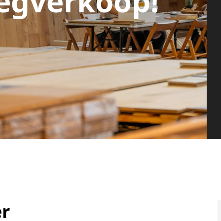
egverkoop!
r