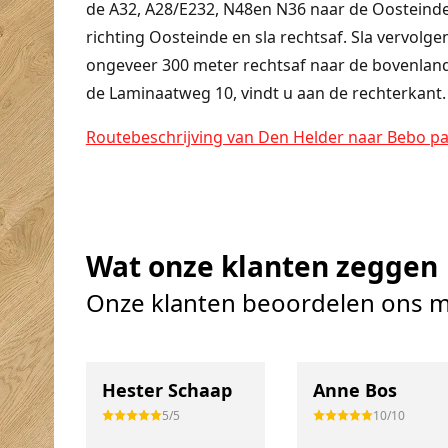
de
A32
,
A28
/
E232
,
N48
en
N36
naar de
Oosteind
richting Oosteinde en sla rechtsaf. Sla vervolg
ongeveer 300 meter rechtsaf naar de bovenlan
de Laminaatweg 10, vindt u aan de rechterkant.
Routebeschrijving van Den Helder naar Bebo pa
Wat onze klanten zeggen
Onze klanten beoordelen ons m
Hester Schaap
Anne Bos
5/5
10/10