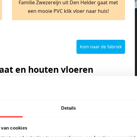
Familie Zwezereijn uit Den Helder gaat met
een mooie PVC klik vloer naar huis!
Kom naar de fabriek
naat en houten vloeren
oals grijs eiken decoren,
white wash laminaat
, maar
n we volop voorradig in onze showrooms. Alle
ckstep, Twenterand flooring, Egger, Hardeveld,
Details
niet iets dat Beboparket uit Vriezenveen niet heeft of
 voor die extreem lage prijs.
 van cookies
minaat vloeren.