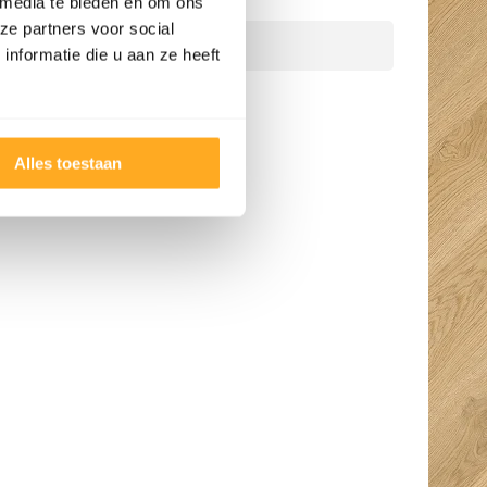
 media te bieden en om ons
Telefoonnummer
*
ze partners voor social
nformatie die u aan ze heeft
Belverzoek indienen
Alles toestaan