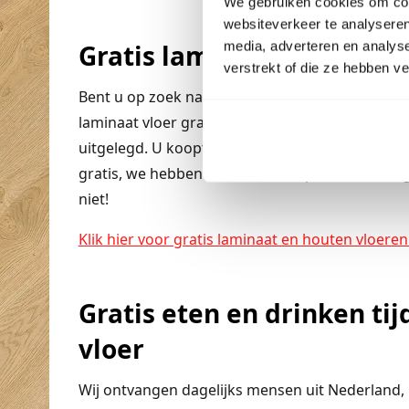
We gebruiken cookies om cont
websiteverkeer te analyseren
media, adverteren en analys
Gratis laminaat in Den He
verstrekt of die ze hebben v
Bent u op zoek naar gratis laminaat, ook dan be
laminaat vloer gratis kunt krijgen, leest u in 
uitgelegd. U koopt alleen de ondervloer en de pl
gratis, we hebben ook een mooi pakket sameng
niet!
Klik hier voor gratis laminaat en houten vloeren
Gratis eten en drinken ti
vloer
Wij ontvangen dagelijks mensen uit Nederland, B