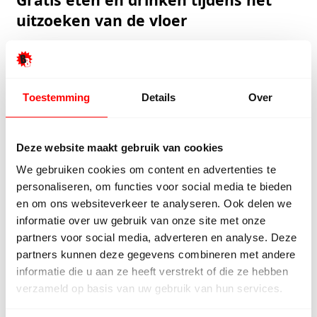
uitzoeken van de vloer
Wij ontvangen dagelijks mensen uit Nederland,
België en Duitsland en natuurlijk ook uit Heemskerk.
Sommige mensen hebben er dus al een hele reis op
Toestemming
Details
Over
zitten en daarom bieden wij onze klanten, of hij/zij
nu wel iets koopt of niet, een gratis maaltijd klaar
staan.
Deze website maakt gebruik van cookies
We gebruiken cookies om content en advertenties te
We houden hierbij rekening met alle mensen
personaliseren, om functies voor social media te bieden
ongeacht achtergrond of wat dan ook. Zo hebben
en om ons websiteverkeer te analyseren. Ook delen we
we broodjes kaas, hagelslag, jam, en ham. Maar ook
informatie over uw gebruik van onze site met onze
de Twentse Krente-wegge is er volop te verkrijgen.
partners voor social media, adverteren en analyse. Deze
partners kunnen deze gegevens combineren met andere
Om 10 uur gaat de soeppan aan en kunt u
informatie die u aan ze heeft verstrekt of die ze hebben
groentesoep, champignonsoep, tomaten en
verzameld op basis van uw gebruik van hun services.
rundvleessoep krijgen. Om half elf gaat de bakplaat