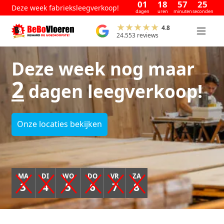
01
18
57
24
Deze week fabrieksleegverkoop!
dagen
uren
minuten
seconden
4.8
24.553 reviews
Deze week nog maar
2
dagen leegverkoop!
Onze locaties bekijken
MA
DI
WO
DO
VR
ZA
3
4
5
6
7
8