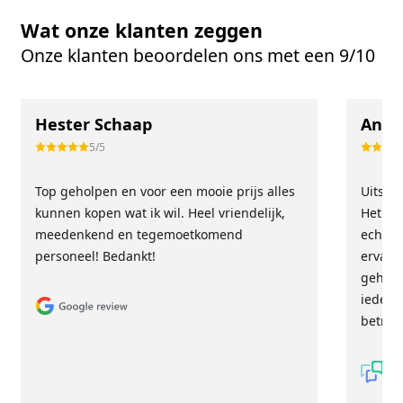
Wat onze klanten zeggen
Onze klanten beoordelen ons met een 9/10
Hester Schaap
Anne
5/5
Top geholpen en voor een mooie prijs alles
Uitste
kunnen kopen wat ik wil. Heel vriendelijk,
Het tea
meedenkend en tegemoetkomend
echt m
personeel! Bedankt!
ervari
geholp
iederee
betrou