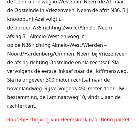
de
Coentunnelweg
in
Westzaan.
Neem de
A1
naar
de
Oosteinde
in
Vriezenveen
. Neem de afrit
N36. Bij
knooppunt Azel volgt u
de
borden
A35
richting
Zwolle
/
Almelo.
Neem
afslag
31-Almelo-West
en voeg in
op
de
N36
richting
Almelo-West
/
Wierden –
Noord
/
Hardenberg
/
Ommen.
Neem bij Vriezenveen
de afslag richting Oosteinde en sla rechtsaf. Sla
vervolgens de eerste linksaf naar de Hoffmansweg.
Sla na ongeveer 300 meter rechtsaf naar de
bovenlandweg. Rij vervolgens 450 meter door. Uw
bestemming, de Laminaatweg 10, vindt u aan de
rechterkant.
Routebeschrijving van Heemskerk naar Bebo parket