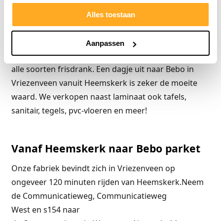
aan die in het midden van de winkel is en daar kunt u
net zoveel gratis Kiphamburgers eten als u maar
Alles toestaan
wilt. We hebben voor kipburgers gekozen omdat
iedereen deze mag eten en we houden rekening met
Aanpassen
iedereen. Verder is er volop gratis koffie, thee, en
alle soorten frisdrank. Een dagje uit naar Bebo in
Vriezenveen vanuit Heemskerk is zeker de moeite
waard. We verkopen naast laminaat ook tafels,
sanitair, tegels, pvc-vloeren en meer!
Vanaf Heemskerk naar Bebo parket
Onze fabriek bevindt zich in Vriezenveen op
ongeveer 120 minuten rijden van Heemskerk.
Neem
de
Communicatieweg
,
Communicatieweg
West
en
s154
naar