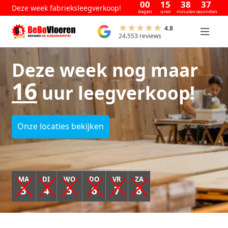
00
15
38
36
Deze week fabrieksleegverkoop!
dagen
uren
minuten
seconden
4.8
24.553 reviews
Deze week nog maar
16
uur leegverkoop!
Onze locaties bekijken
MA
DI
WO
DO
VR
ZA
3
4
5
6
7
8