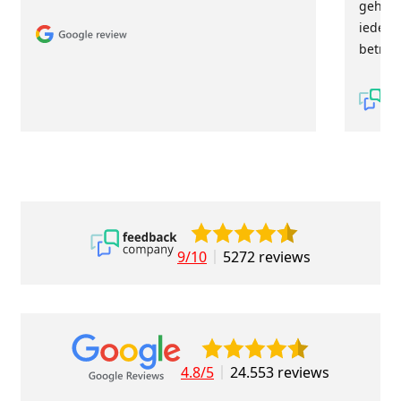
geholp
iederee
betrou
9/10
5272 reviews
4.8/5
24.553 reviews