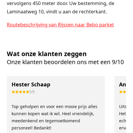
vervolgens 450 meter door. Uw bestemming, de
Laminaatweg 10, vindt u aan de rechterkant.
Routebeschrijving van Rijssen naar Bebo parket
Wat onze klanten zeggen
Onze klanten beoordelen ons met een 9/10
Hester Schaap
Anne
5/5
Top geholpen en voor een mooie prijs alles
Uitste
kunnen kopen wat ik wil. Heel vriendelijk,
Het tea
meedenkend en tegemoetkomend
echt m
personeel! Bedankt!
ervari