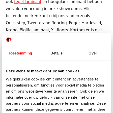
ook
tegel laminaat
en hoogglans laminaat hebben
we volop voorradig in onze showrooms. Alle
bekende merken kunt u bij ons vinden zoals
Quickstep, Twenterand flooring, Egger, Hardeveld,
Krono, Biglife laminaat, XL-floors. Kortom er is niet
iets dat Beboparket uit Vriezenveen niet heeft of de
vloer bestaat gewoon niet en al helemaal niet voor
die extreem lage prijs.
Toestemming
Details
Over
Ons aanbod bekijken?
Bekijk onze goedkope
laminaat vloeren
.
Deze website maakt gebruik van cookies
We gebruiken cookies om content en advertenties te
personaliseren, om functies voor social media te bieden
Gratis laminaat in Rijssen?
en om ons websiteverkeer te analyseren. Ook delen we
informatie over uw gebruik van onze site met onze
Bent u op zoek naar gratis laminaat, ook dan bent u
partners voor social media, adverteren en analyse. Deze
bij Bebo Parket aan het juiste adres. Hoe u een
partners kunnen deze gegevens combineren met andere
laminaat vloer gratis kunt krijgen, leest u in de