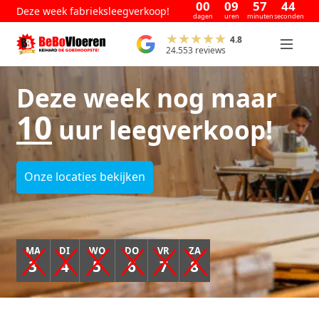
00
09
57
43
Deze week fabrieksleegverkoop!
dagen
uren
minuten
seconden
4.8
24.553 reviews
Deze week nog maar
10
uur leegverkoop!
Onze locaties bekijken
MA
DI
WO
DO
VR
ZA
3
4
5
6
7
8