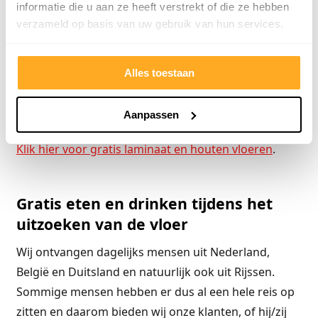
informatie die u aan ze heeft verstrekt of die ze hebben
onderstaande link waar de spelregels worden
verzameld op basis van uw gebruik van hun services.
uitgelegd. U koopt alleen de ondervloer en de
plinten en daarbij krijgt u de laminaatvloer geheel
Alles toestaan
gratis, we hebben ook een mooi pakket
samengesteld voor de gratis houten
Aanpassen
vloeren.Goedkoper kan niet!
Klik hier voor gratis laminaat en houten vloeren
.
Gratis eten en drinken tijdens het
uitzoeken van de vloer
Wij ontvangen dagelijks mensen uit Nederland,
België en Duitsland en natuurlijk ook uit Rijssen.
Sommige mensen hebben er dus al een hele reis op
zitten en daarom bieden wij onze klanten, of hij/zij