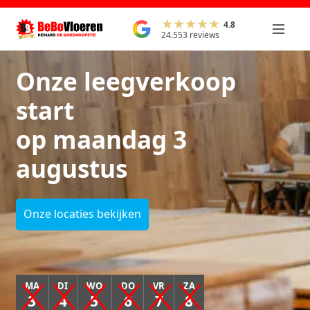
4.8
24.553 reviews
Onze leegverkoop
start
op maandag 3
augustus
Onze locaties bekijken
MA
DI
WO
DO
VR
ZA
3
4
5
6
7
8