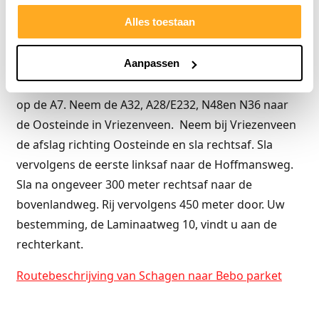
Vanaf Schagen naar Bebo parket
Alles toestaan
Onze fabriek bevindt zich in Vriezenveen op
ongeveer 135 minuten rijden van Schagen.
Ga
Aanpassen
de
A7
op in
Wieringerwerf
vanaf de
N248
.
Ga verder
op de
A7
. Neem de
A32
,
A28
/
E232
,
N48
en
N36
naar
de
Oosteinde
in
Vriezenveen
.
Neem bij Vriezenveen
de afslag richting Oosteinde en sla rechtsaf. Sla
vervolgens de eerste linksaf naar de Hoffmansweg.
Sla na ongeveer 300 meter rechtsaf naar de
bovenlandweg. Rij vervolgens 450 meter door. Uw
bestemming, de Laminaatweg 10, vindt u aan de
rechterkant.
Routebeschrijving van Schagen naar Bebo parket