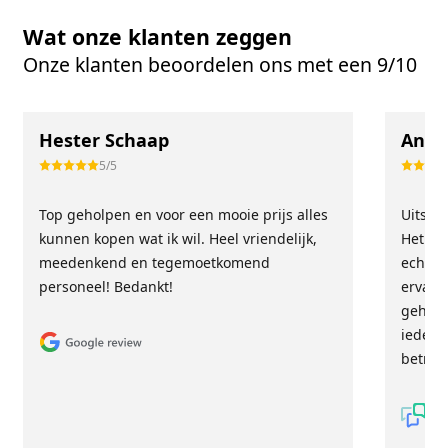
Wat onze klanten zeggen
Onze klanten beoordelen ons met een 9/10
Hester Schaap
Anne
5/5
Top geholpen en voor een mooie prijs alles
Uitste
kunnen kopen wat ik wil. Heel vriendelijk,
Het tea
meedenkend en tegemoetkomend
echt m
personeel! Bedankt!
ervari
geholp
iederee
betrou