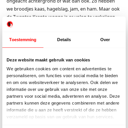
ongeacht achtergrond of wat dan ook. Zo hebben
we broodjes kaas, hagelslag, jam, en ham. Maar ook
de Twentse Krente-wegge is er volop te verkrijgen.
Om 10 uur gaat de soeppan aan en kunt u
groentesoep, champignonsoep, tomaten en
Toestemming
Details
Over
rundvleessoep krijgen. Om half elf gaat de bakplaat
aan die in het midden van de winkel is en daar kunt u
net zoveel gratis Kiphamburgers eten als u maar
Deze website maakt gebruik van cookies
wilt. We hebben voor kipburgers gekozen omdat
We gebruiken cookies om content en advertenties te
iedereen deze mag eten en we houden rekening met
personaliseren, om functies voor social media te bieden
iedereen. Verder is er volop gratis koffie, thee, en
en om ons websiteverkeer te analyseren. Ook delen we
alle soorten frisdrank. Een dagje uit naar Bebo in
informatie over uw gebruik van onze site met onze
Vriezenveen vanuit Schagen is zeker de moeite
partners voor social media, adverteren en analyse. Deze
partners kunnen deze gegevens combineren met andere
waard. We verkopen naast laminaat ook tafels,
informatie die u aan ze heeft verstrekt of die ze hebben
sanitair, tegels, pvc-vloeren en meer!
verzameld op basis van uw gebruik van hun services.