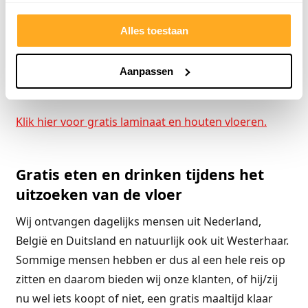
uitgelegd. U koopt alleen de ondervloer en de
Alles toestaan
plinten en daarbij krijgt u de laminaatvloer geheel
gratis, we hebben ook een mooi pakket
samengesteld voor de gratis houten
Aanpassen
vloeren.Goedkoper kan niet!
Klik hier voor gratis laminaat en houten vloeren.
Gratis eten en drinken tijdens het
uitzoeken van de vloer
Wij ontvangen dagelijks mensen uit Nederland,
België en Duitsland en natuurlijk ook uit Westerhaar.
Sommige mensen hebben er dus al een hele reis op
zitten en daarom bieden wij onze klanten, of hij/zij
nu wel iets koopt of niet, een gratis maaltijd klaar