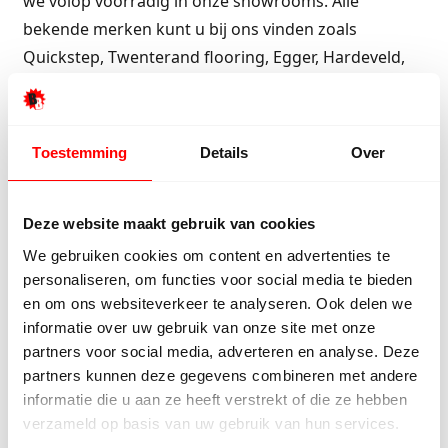
we volop voorradig in onze showrooms. Alle
bekende merken kunt u bij ons vinden zoals
Quickstep, Twenterand flooring, Egger, Hardeveld,
Krono, Biglife laminaat, XL-floors. Kortom er is niet
iets dat Beboparket uit Vriezenveen niet heeft of de
vloer bestaat gewoon niet en al helemaal niet voor
Toestemming
Details
Over
die extreem lage prijs.
Ons aanbod bekijken?
Bekijk onze goedkope
Deze website maakt gebruik van cookies
laminaat vloeren.
We gebruiken cookies om content en advertenties te
personaliseren, om functies voor social media te bieden
en om ons websiteverkeer te analyseren. Ook delen we
Gratis laminaat in Westerhaar?
informatie over uw gebruik van onze site met onze
partners voor social media, adverteren en analyse. Deze
Bent u op zoek naar gratis laminaat, ook dan bent u
partners kunnen deze gegevens combineren met andere
bij Bebo Parket aan het juiste adres. Hoe u een
informatie die u aan ze heeft verstrekt of die ze hebben
laminaat vloer gratis kunt krijgen, leest u in de
verzameld op basis van uw gebruik van hun services.
onderstaande link waar de spelregels worden