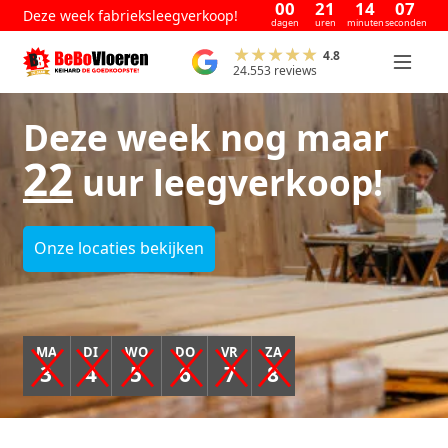
00
21
14
06
Deze week fabrieksleegverkoop!
dagen
uren
minuten
seconden
4.8
24.553 reviews
Deze week nog maar
22
uur leegverkoop!
Onze locaties bekijken
MA
DI
WO
DO
VR
ZA
3
4
5
6
7
8