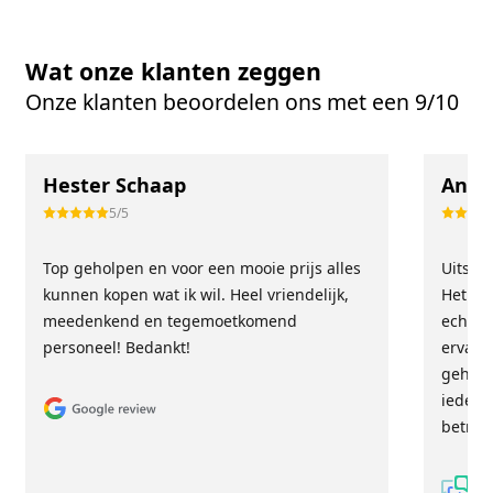
Wat onze klanten zeggen
Onze klanten beoordelen ons met een 9/10
Hester Schaap
Anne
5/5
Top geholpen en voor een mooie prijs alles
Uitste
kunnen kopen wat ik wil. Heel vriendelijk,
Het tea
meedenkend en tegemoetkomend
echt m
personeel! Bedankt!
ervari
geholp
iederee
betrou