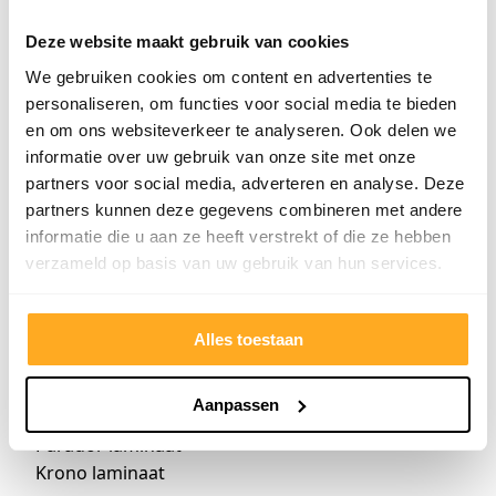
Bekijk alle soorten
Deze website maakt gebruik van cookies
Veel gezochte laminaat kleuren
We gebruiken cookies om content en advertenties te
personaliseren, om functies voor social media te bieden
Zwart laminaat
en om ons websiteverkeer te analyseren. Ook delen we
Bruin laminaat
informatie over uw gebruik van onze site met onze
Wit laminaat
partners voor social media, adverteren en analyse. Deze
Hoogglans laminaat
partners kunnen deze gegevens combineren met andere
Eiken laminaat
informatie die u aan ze heeft verstrekt of die ze hebben
verzameld op basis van uw gebruik van hun services.
Bekijk alle kleuren
Alles toestaan
Veel gezochte laminaat merken
Balterio laminaat
Aanpassen
Meister laminaat
Parador laminaat
Krono laminaat