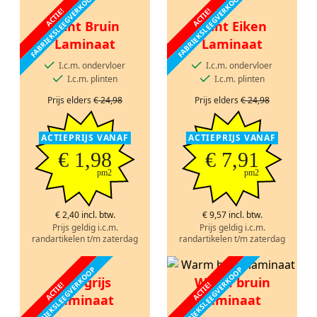
FABRIEKSLEEGVERKOOP
FABRIEKSLEEGVERKOOP
ACTIE!
ACTIE!
Licht Bruin
Licht Eiken
Laminaat
Laminaat
I.c.m. ondervloer
I.c.m. ondervloer
I.c.m. plinten
I.c.m. plinten
Prijs elders
€ 24,98
Prijs elders
€ 24,98
ACTIEPRIJS VANAF
ACTIEPRIJS VANAF
€ 1,98
€ 7,91
pm2
pm2
€ 2,40 incl. btw.
€ 9,57 incl. btw.
Prijs geldig i.c.m.
Prijs geldig i.c.m.
randartikelen t/m zaterdag
randartikelen t/m zaterdag
FABRIEKSLEEGVERKOOP
FABRIEKSLEEGVERKOOP
Wit grijs
Warm bruin
ACTIE!
ACTIE!
laminaat
laminaat