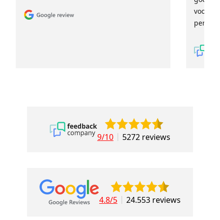
voor ie
persoon
9/10
5272 reviews
4.8/5
24.553 reviews