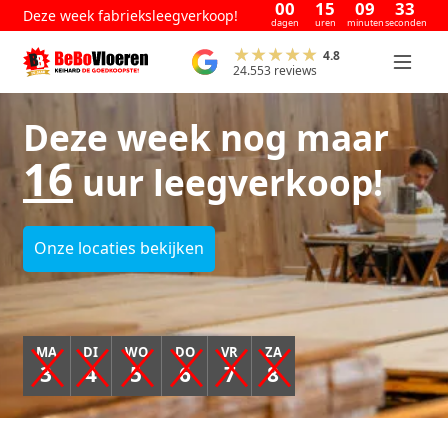
00
15
09
33
Deze week fabrieksleegverkoop!
dagen
uren
minuten
seconden
4.8
24.553 reviews
Deze week nog maar
16
uur leegverkoop!
Onze locaties bekijken
MA
DI
WO
DO
VR
ZA
3
4
5
6
7
8