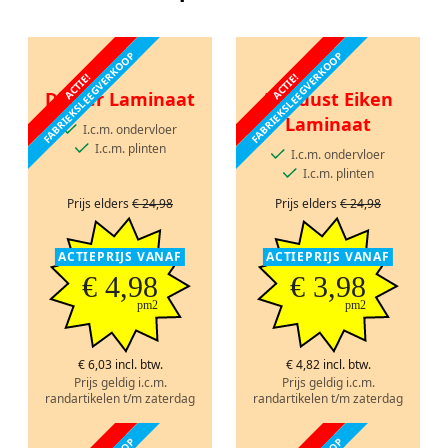
FABRIEKSLEEGVERKOOP
FABRIEKSLEEGVERKOOP
ACTIE!
ACTIE!
Dikker Laminaat
Robuust Eiken
Laminaat
I.c.m. ondervloer
I.c.m. plinten
I.c.m. ondervloer
I.c.m. plinten
Prijs elders
€ 24,98
Prijs elders
€ 24,98
ACTIEPRIJS VANAF
ACTIEPRIJS VANAF
€ 4,98
€ 3,98
pm2
pm2
€ 6,03 incl. btw.
€ 4,82 incl. btw.
Prijs geldig i.c.m.
Prijs geldig i.c.m.
randartikelen t/m zaterdag
randartikelen t/m zaterdag