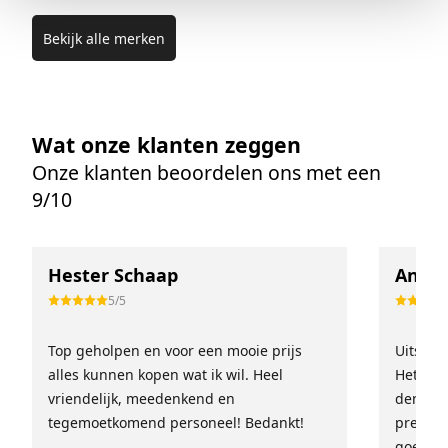
Bekijk alle merken
Wat onze klanten zeggen
Onze klanten beoordelen ons met een
9/10
Hester Schaap
Anne 
5/5
Top geholpen en voor een mooie prijs
Uitstek
alles kunnen kopen wat ik wil. Heel
Het tea
vriendelijk, meedenkend en
denkt e
tegemoetkomend personeel! Bedankt!
prettig
goed ge