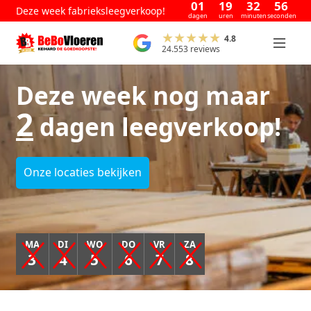
01
19
32
56
Deze week fabrieksleegverkoop!
dagen
uren
minuten
seconden
4.8
24.553 reviews
Deze week nog maar
2
dagen leegverkoop!
Onze locaties bekijken
MA
DI
WO
DO
VR
ZA
3
4
5
6
7
8