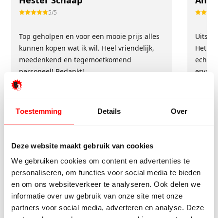
5/5
Top geholpen en voor een mooie prijs alles
Uitste
kunnen kopen wat ik wil. Heel vriendelijk,
Het tea
meedenkend en tegemoetkomend
echt m
personeel! Bedankt!
ervari
geholp
iederee
betrou
Toestemming
Details
Over
Deze website maakt gebruik van cookies
We gebruiken cookies om content en advertenties te
personaliseren, om functies voor social media te bieden
en om ons websiteverkeer te analyseren. Ook delen we
informatie over uw gebruik van onze site met onze
partners voor social media, adverteren en analyse. Deze