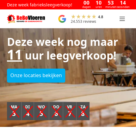
00
10
53
13
Deze week fabrieksleegverkoop!
dagen
uren
minuten
seconden
4.8
24.553 reviews
Deze week nog maar
11
uur leegverkoop!
Onze locaties bekijken
MA
DI
WO
DO
VR
ZA
3
4
5
6
7
8