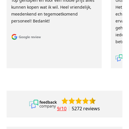
Top geholpen en voor een mooie prijs alles
Uitste
kunnen kopen wat ik wil. Heel vriendelijk,
Het tea
meedenkend en tegemoetkomend
echt m
personeel! Bedankt!
ervari
geholp
iederee
betrou
9/10
5272 reviews