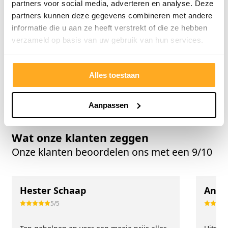
partners voor social media, adverteren en analyse. Deze
partners kunnen deze gegevens combineren met andere
informatie die u aan ze heeft verstrekt of die ze hebben
verzameld op basis van uw gebruik van hun services.
PVC-vloeren
Alles over PVC-tegels
Lees verder
Alles toestaan
Aanpassen
Wat onze klanten zeggen
Onze klanten beoordelen ons met een 9/10
Hester Schaap
Anne
5/5