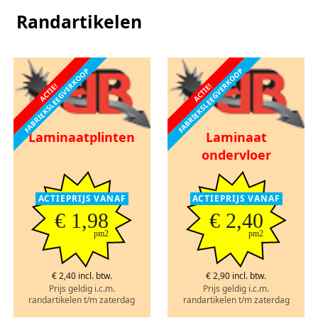
Randartikelen
FABRIEKSLEEGVERKOOP
FABRIEKSLEEGVERKOOP
ACTIE!
ACTIE!
Laminaatplinten
Laminaat
ondervloer
ACTIEPRIJS VANAF
ACTIEPRIJS VANAF
€ 1,98
€ 2,40
pm2
pm2
€ 2,40 incl. btw.
€ 2,90 incl. btw.
Prijs geldig i.c.m.
Prijs geldig i.c.m.
randartikelen t/m zaterdag
randartikelen t/m zaterdag