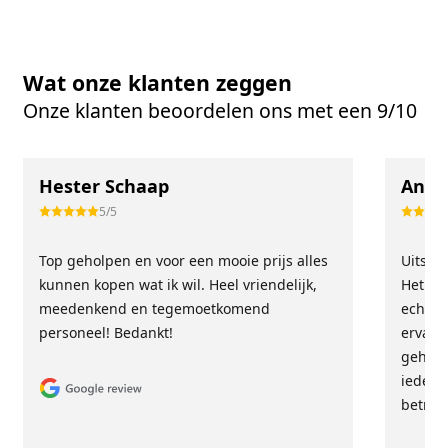
Wat onze klanten zeggen
Onze klanten beoordelen ons met een 9/10
Hester Schaap
Anne
5/5
Top geholpen en voor een mooie prijs alles
Uitste
kunnen kopen wat ik wil. Heel vriendelijk,
Het tea
meedenkend en tegemoetkomend
echt m
personeel! Bedankt!
ervari
geholp
iederee
betrou