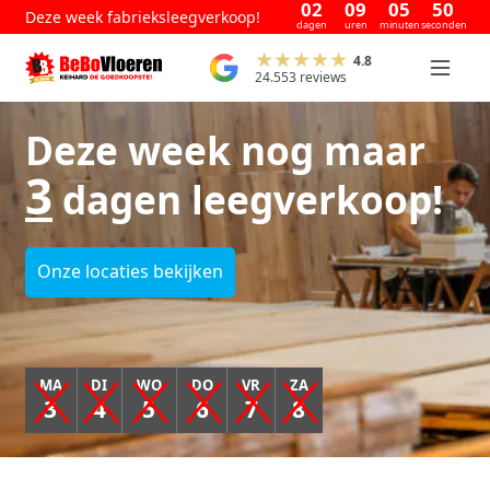
02
09
05
50
Deze week fabrieksleegverkoop!
dagen
uren
minuten
seconden
4.8
24.553 reviews
Deze week nog maar
3
dagen leegverkoop!
Onze locaties bekijken
MA
DI
WO
DO
VR
ZA
3
4
5
6
7
8