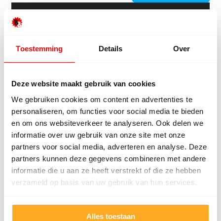
Toestemming
Details
Over
Deze website maakt gebruik van cookies
We gebruiken cookies om content en advertenties te
Offerte van een concurrent?
personaliseren, om functies voor social media te bieden
Uploaden. Besparen. Klaar.
en om ons websiteverkeer te analyseren. Ook delen we
informatie over uw gebruik van onze site met onze
partners voor social media, adverteren en analyse. Deze
Offertekiller openen
partners kunnen deze gegevens combineren met andere
informatie die u aan ze heeft verstrekt of die ze hebben
verzameld op basis van uw gebruik van hun services.
Gratis advies op maat
Vraag een terugbelverzoek aan en ontvang
persoonlijk advies.
Alles toestaan