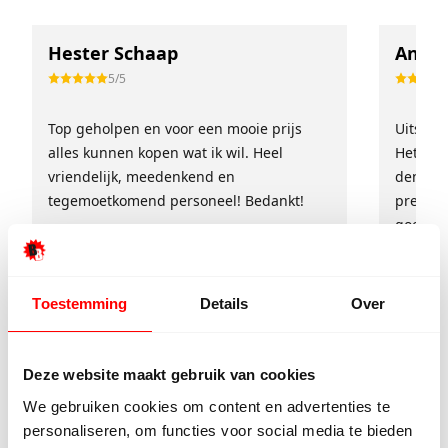
Hester Schaap
Anne 
5/5
Top geholpen en voor een mooie prijs
Uitstek
alles kunnen kopen wat ik wil. Heel
Het tea
vriendelijk, meedenkend en
denkt e
tegemoetkomend personeel! Bedankt!
prettig
goed ge
voor ie
persoon
Toestemming
Details
Over
Deze website maakt gebruik van cookies
We gebruiken cookies om content en advertenties te
personaliseren, om functies voor social media te bieden