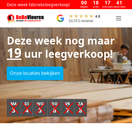
00
18
17
40
Deze week fabrieksleegverkoop!
dagen
uren
minuten
seconden
4.8
24.553 reviews
Deze week nog maar
19
uur leegverkoop!
Onze locaties bekijken
MA
DI
WO
DO
VR
ZA
3
4
5
6
7
8