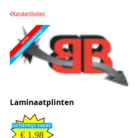
Randartikelen
FABRIEKSLEEGVERKOOP
ACTIE!
Laminaatplinten
ACTIEPRIJS VANAF
€ 1,98