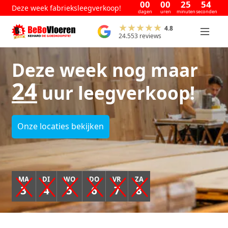
00
00
25
54
Deze week fabrieksleegverkoop!
dagen
uren
minuten
seconden
4.8
24.553 reviews
Deze week nog maar
24
uur leegverkoop!
Onze locaties bekijken
MA
DI
WO
DO
VR
ZA
3
4
5
6
7
8