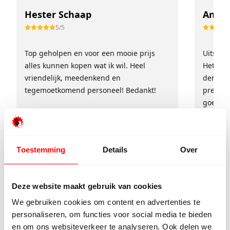
Hester Schaap
Anne 
5/5
Top geholpen en voor een mooie prijs
Uitstek
alles kunnen kopen wat ik wil. Heel
Het tea
vriendelijk, meedenkend en
denkt e
tegemoetkomend personeel! Bedankt!
prettig
goed ge
voor ie
persoon
Toestemming
Details
Over
Deze website maakt gebruik van cookies
We gebruiken cookies om content en advertenties te
personaliseren, om functies voor social media te bieden
en om ons websiteverkeer te analyseren. Ook delen we