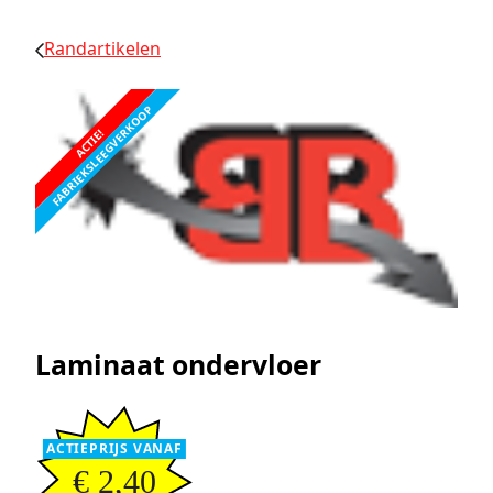
Randartikelen
FABRIEKSLEEGVERKOOP
ACTIE!
Laminaat ondervloer
ACTIEPRIJS VANAF
€ 2,40