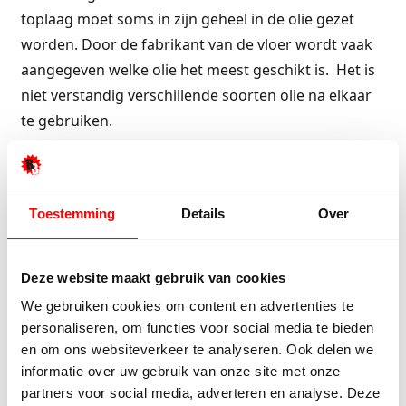
toplaag moet soms in zijn geheel in de olie gezet
worden. Door de fabrikant van de vloer wordt vaak
aangegeven welke olie het meest geschikt is. Het is
niet verstandig verschillende soorten olie na elkaar
te gebruiken.
Wat onze klanten zeggen
Toestemming
Details
Over
Onze klanten beoordelen ons met een 9/10
Deze website maakt gebruik van cookies
Hester Schaap
Anne
We gebruiken cookies om content en advertenties te
5/5
personaliseren, om functies voor social media te bieden
en om ons websiteverkeer te analyseren. Ook delen we
Top geholpen en voor een mooie prijs alles
Uitste
informatie over uw gebruik van onze site met onze
kunnen kopen wat ik wil. Heel vriendelijk,
Het tea
partners voor social media, adverteren en analyse. Deze