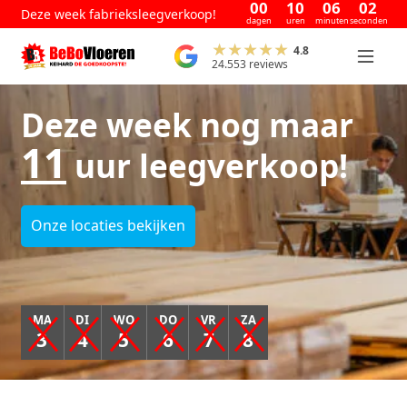
00
10
06
02
Deze week fabrieksleegverkoop!
dagen
uren
minuten
seconden
4.8
24.553 reviews
Deze week nog maar
11
uur leegverkoop!
Onze locaties bekijken
MA
DI
WO
DO
VR
ZA
3
4
5
6
7
8