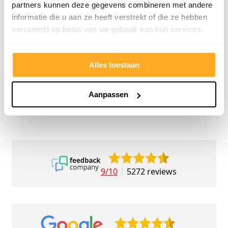
meedenkend en tegemoetkomend
echt m
partners kunnen deze gegevens combineren met andere
personeel! Bedankt!
ervari
informatie die u aan ze heeft verstrekt of die ze hebben
geholp
verzameld op basis van uw gebruik van hun services.
iederee
betrou
Alles toestaan
Aanpassen
9/10
5272 reviews