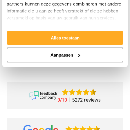
partners kunnen deze gegevens combineren met andere
meedenkend en tegemoetkomend
echt m
informatie die u aan ze heeft verstrekt of die ze hebben
personeel! Bedankt!
ervari
verzameld op basis van uw gebruik van hun services.
geholp
iederee
betrou
Alles toestaan
Aanpassen
9/10
5272 reviews