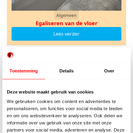
Algemeen
Egaliseren van de vloer
Lees verder
Wat onze klanten zeggen
Toestemming
Details
Over
Onze klanten beoordelen ons met een 9/10
Deze website maakt gebruik van cookies
Hester Schaap
Anne
We gebruiken cookies om content en advertenties te
personaliseren, om functies voor social media te bieden
5/5
en om ons websiteverkeer te analyseren. Ook delen we
informatie over uw gebruik van onze site met onze
Top geholpen en voor een mooie prijs alles
Uitste
partners voor social media, adverteren en analyse. Deze
kunnen kopen wat ik wil. Heel vriendelijk,
Het tea