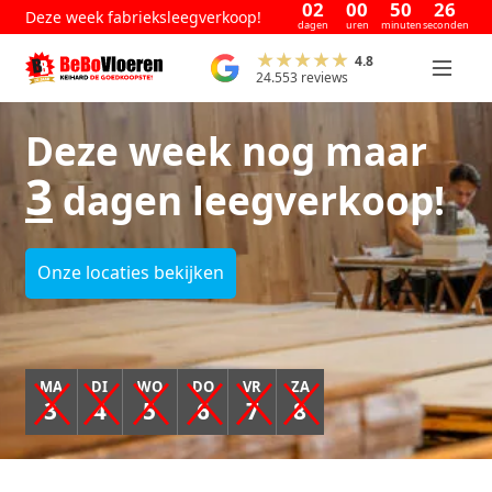
02
00
50
26
Deze week fabrieksleegverkoop!
dagen
uren
minuten
seconden
4.8
24.553 reviews
Deze week nog maar
3
dagen leegverkoop!
Onze locaties bekijken
MA
DI
WO
DO
VR
ZA
3
4
5
6
7
8