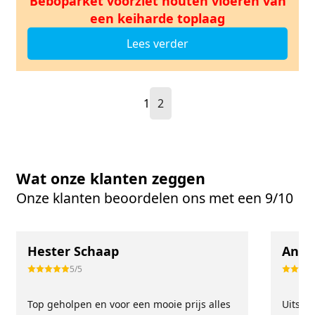
Beboparket voorziet houten vloeren van
een keiharde toplaag
Lees verder
1
2
Wat onze klanten zeggen
Onze klanten beoordelen ons met een 9/10
Hester Schaap
Anne
5/5
Top geholpen en voor een mooie prijs alles
Uitste