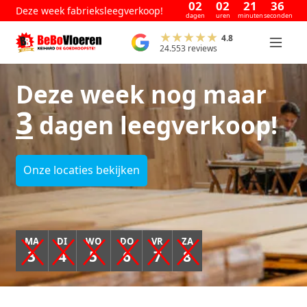
02
02
21
34
Deze week fabrieksleegverkoop!
dagen
uren
minuten
seconden
4.8
24.553 reviews
Deze week nog maar
3
dagen leegverkoop!
Onze locaties bekijken
MA
DI
WO
DO
VR
ZA
3
4
5
6
7
8