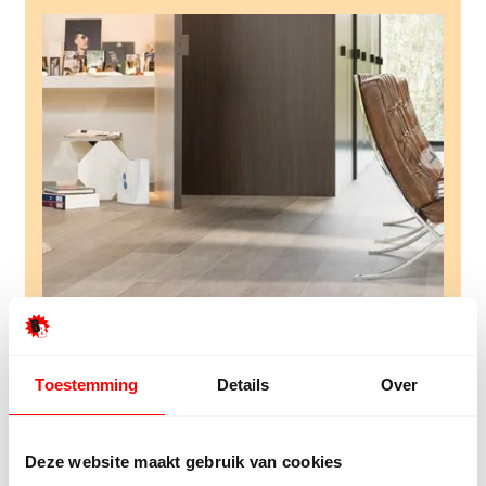
Toestemming
Details
Over
Algemeen
Uitleg producten Beboparket
Deze website maakt gebruik van cookies