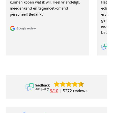
kunnen kopen wat ik wil. Heel vriendelijk,
Het tea
meedenkend en tegemoetkomend
echt m
personeel! Bedankt!
ervari
geholp
iederee
betrou
9/10
5272 reviews