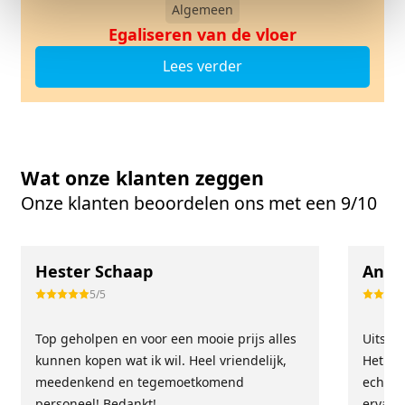
Algemeen
Egaliseren van de vloer
Lees verder
Wat onze klanten zeggen
Onze klanten beoordelen ons met een 9/10
Hester Schaap
Anne
5/5
Top geholpen en voor een mooie prijs alles
Uitste
kunnen kopen wat ik wil. Heel vriendelijk,
Het tea
meedenkend en tegemoetkomend
echt m
personeel! Bedankt!
ervari