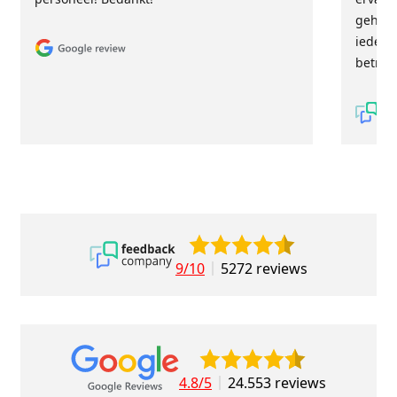
geholp
iederee
betrou
9/10
5272 reviews
4.8/5
24.553 reviews