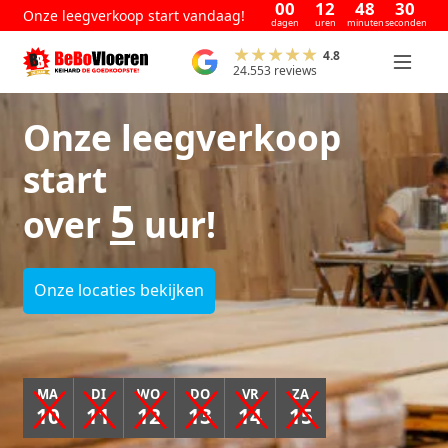
00
12
48
29
Onze leegverkoop start vandaag!
dagen
uren
minuten
seconden
4.8
24.553 reviews
Onze leegverkoop
start
5
over
uur!
Onze locaties bekijken
MA
DI
WO
DO
VR
ZA
10
11
12
13
14
15