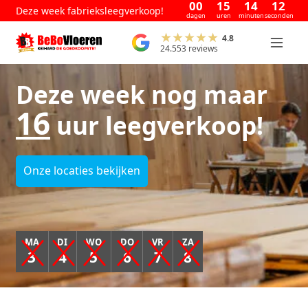
00
15
14
11
Deze week fabrieksleegverkoop!
dagen
uren
minuten
seconden
4.8
24.553 reviews
Deze week nog maar
16
uur leegverkoop!
Onze locaties bekijken
MA
DI
WO
DO
VR
ZA
3
4
5
6
7
8