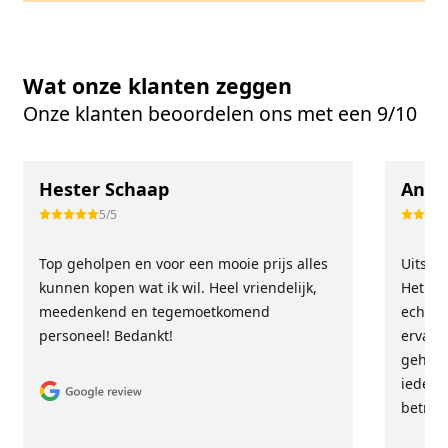
Wat onze klanten zeggen
Onze klanten beoordelen ons met een 9/10
Hester Schaap
Anne
5/5
Top geholpen en voor een mooie prijs alles
Uitste
kunnen kopen wat ik wil. Heel vriendelijk,
Het tea
meedenkend en tegemoetkomend
echt m
personeel! Bedankt!
ervari
geholp
iederee
betrou