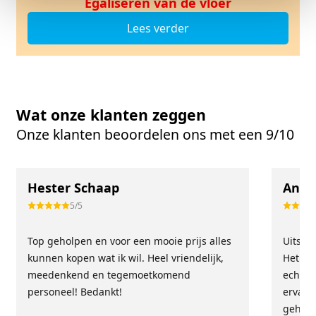
Egaliseren van de vloer
Lees verder
Wat onze klanten zeggen
Onze klanten beoordelen ons met een 9/10
Hester Schaap
Anne
5/5
Top geholpen en voor een mooie prijs alles
Uitste
kunnen kopen wat ik wil. Heel vriendelijk,
Het tea
meedenkend en tegemoetkomend
echt m
personeel! Bedankt!
ervari
geholp