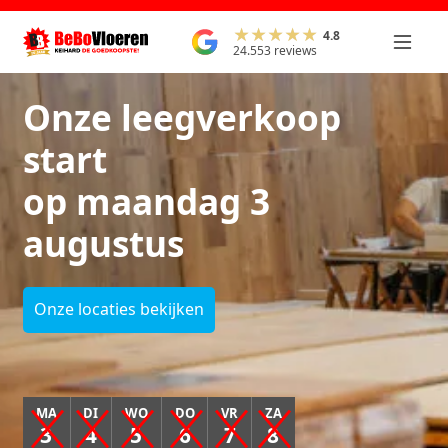
4.8
24.553 reviews
Onze leegverkoop
start
op maandag 3
augustus
Onze locaties bekijken
MA
DI
WO
DO
VR
ZA
3
4
5
6
7
8