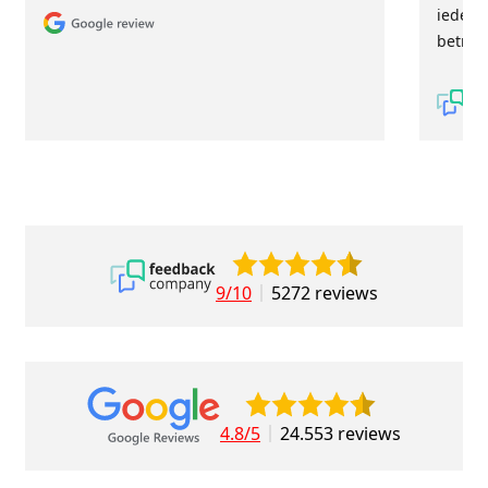
iederee
betrou
9/10
5272 reviews
4.8/5
24.553 reviews