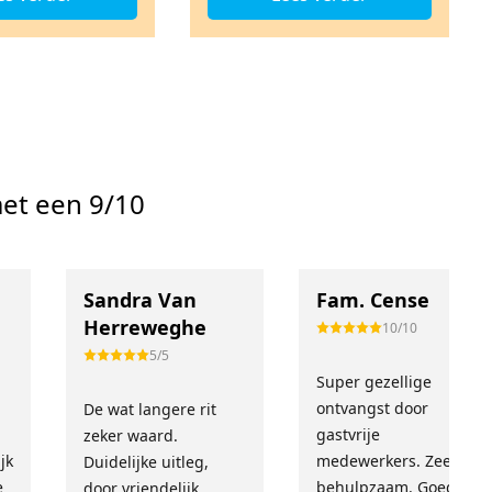
et een 9/10
Sandra Van
Fam. Cense
Herreweghe
10/10
5/5
Super gezellige
!
ontvangst door
De wat langere rit
gastvrije
zeker waard.
jk
medewerkers. Zeer
Duidelijke uitleg,
e
behulpzaam. Goed
door vriendelijk