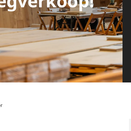
egverkoop!
er