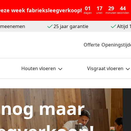
01
17
29
42
eze week fabrieksleegverkoop!
dagen
uren
minuten
seconden
t meenemen
25 jaar garantie
Altijd
Offerte
Openingstijd
Houten vloeren
Visgraat vloeren
 nog maar