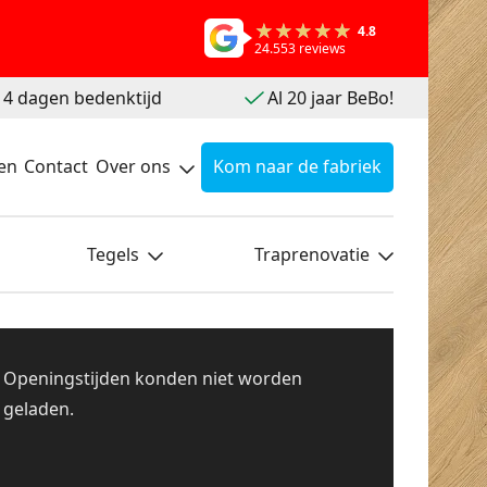
4.8
24.553 reviews
 14 dagen bedenktijd
Al 20 jaar BeBo!
en
Contact
Over ons
Kom naar de fabriek
Tegels
Traprenovatie
Openingstijden konden niet worden
geladen.