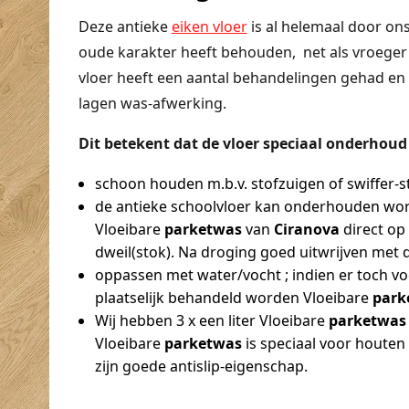
Deze antieke
eiken vloer
is al helemaal door ons
oude karakter heeft behouden, net als vroeger
vloer heeft een aantal behandelingen gehad en h
lagen was-afwerking.
Dit betekent dat de vloer speciaal onderhoud 
schoon houden m.b.v. stofzuigen of swiffer-s
de antieke schoolvloer kan onderhouden wor
Vloeibare
parketwas
van
Ciranova
direct op
dweil(stok). Na droging goed uitwrijven met d
oppassen met water/vocht ; indien er toch voch
plaatselijk behandeld worden Vloeibare
park
Wij hebben 3 x een liter Vloeibare
parketwa
Vloeibare
parketwas
is speciaal voor houten
zijn goede antislip-eigenschap.