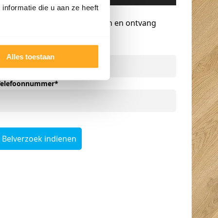
nformatie die u aan ze heeft
Gratis advies op maat
Vraag een terugbelverzoek aan en ontvang
persoonlijk advies.
Naam
*
Alles toestaan
Telefoonnummer
*
Belverzoek indienen