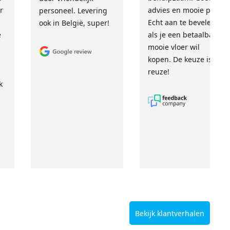
r
advies en mooie prijs.
personeel. Levering
Echt aan te bevelen
ook in België, super!
e
als je een betaalbare,
mooie vloer wil
kopen. De keuze is
reuze!
k
Bekijk klantverhalen