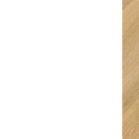
Ingeborg
Kurt Van den
Bouwmeester
Berghe
5/5
5/5
Fijne en snelle
Super goed
service. Ze denken
ontvangen met een
goed mee en je krijgt
hapje en een drankje
ruimte keuze te
erbij. Top prijzen en