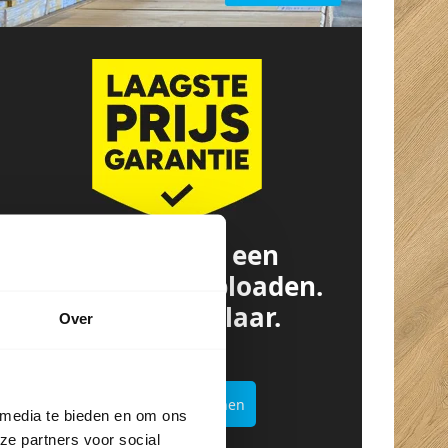
Offerte van een
concurrent? Uploaden.
Besparen. Klaar.
Over
Offertekiller openen
 media te bieden en om ons
ze partners voor social