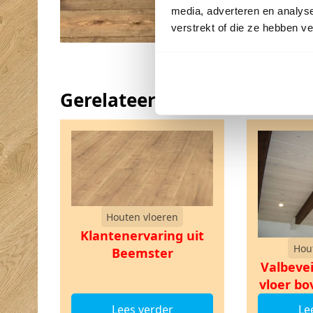
media, adverteren en analys
verstrekt of die ze hebben v
Gerelateerde blogs
Houten vloeren
Klantenervaring uit
Hou
Beemster
Valbevei
vloer bo
Lees verder
Le