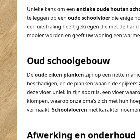
Unieke kans om een
antieke
oude
houten
sch
te leggen op een
oude
schoolvloer
die enige ho
een uitstraling heeft gekregen die met de hand n
mooier worden en geeft uw woning een warme u
Oud schoolgebouw
De
oude
eiken
planken
zijn op een nette manie
beschadigen, en de planken waarin de spijkers za
deze vloer uniek in zijn soort is, een vloer wa
klompen, waarop onze oma’s zich met hun hoep
vermaakt.
Schoolvloeren
met karakter noemen 
Afwerking en onderhoud