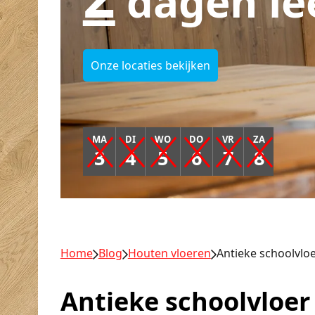
dagen le
Onze locaties bekijken
MA
DI
WO
DO
VR
ZA
3
4
5
6
7
8
Home
Blog
Houten vloeren
Antieke schoolvlo
Antieke schoolvloer