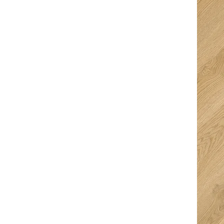
drinken en te eten
super service,
erg verassend en
uitermate
super geregeld dus
vriendelijke mensen
alle sterren dik
met professionele
verdiend! Straks
uitleg.
genieten van
prachtige vloeren in
ons huis!