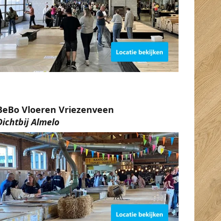
BeBo Vloeren Vriezenveen
Dichtbij Almelo