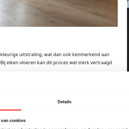
kleurige uitstraling, wat dan ook kenmerkend aan
. Bij eiken vloeren kan dit proces wel sterk vertraagd
 maar geeft een donkerder uitstraling. Als je een
ft dit een warme bruine kleur. Met witte olie krijgt de
nken al heel oud zijn. Een groot voordeel van een
Details
ppervlakte veel minder opvallen, omdat er geen
 van cookies