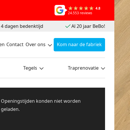
4.8
24.553 reviews
 14 dagen bedenktijd
Al 20 jaar BeBo!
en
Contact
Over ons
Kom naar de fabriek
Tegels
Traprenovatie
Openingstijden konden niet worden
geladen.