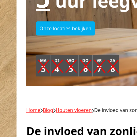
uur leeg
Onze locaties bekijken
MA
DI
WO
DO
VR
ZA
3
4
5
6
7
8
Home
Blog
Houten vloeren
De invloed van zon
De invloed van zonli