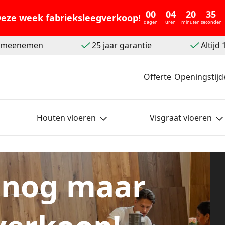
00
04
20
33
eze week fabrieksleegverkoop!
dagen
uren
minuten
seconden
t meenemen
25 jaar garantie
Altijd
Offerte
Openingstijd
Houten vloeren
Visgraat vloeren
 nog maar