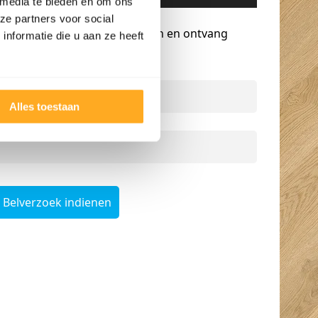
 media te bieden en om ons
Gratis advies op maat
ze partners voor social
Vraag een terugbelverzoek aan en ontvang
nformatie die u aan ze heeft
persoonlijk advies.
Naam
*
Alles toestaan
Telefoonnummer
*
Belverzoek indienen