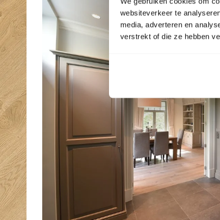
We gebruiken cookies om cont
websiteverkeer te analyseren
media, adverteren en analys
verstrekt of die ze hebben v