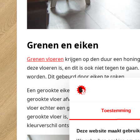
Grenen en eiken
Grenen vloeren
krijgen op den duur een honing
deze vloeren is, en dit is ook niet tegen te gaan
worden. Dit gebeurd door eiken te roken.
Een gerookte eikenplank wordt minder snel geel,
gerookte vloer afwerkt met een naturel olie, gee
vloer echter een grijze uitstraling, alsof de pla
Toestemming
gerookte vloer is, dat beschadigingen aan de o
kleurverschil ontstaat.
Deze website maakt gebruik