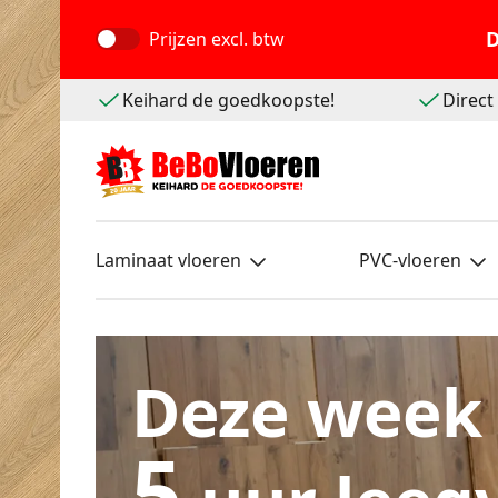
D
Prijzen
excl. btw
Keihard de goedkoopste!
Direc
Laminaat vloeren
PVC-vloeren
Deze week
5