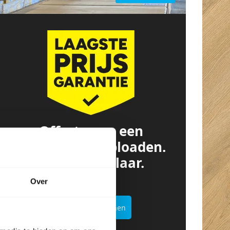
Offerte van een
concurrent? Uploaden.
Besparen. Klaar.
Over
Offertekiller openen