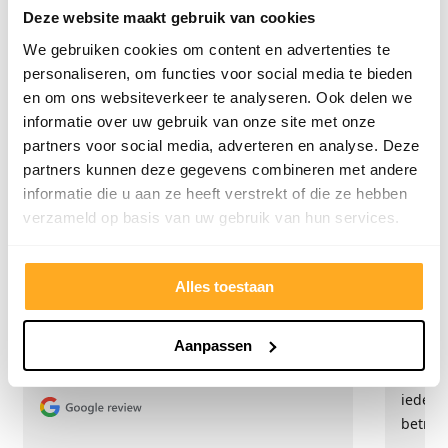
Deze website maakt gebruik van cookies
We gebruiken cookies om content en advertenties te
personaliseren, om functies voor social media te bieden
Wat onze klanten zeggen
en om ons websiteverkeer te analyseren. Ook delen we
informatie over uw gebruik van onze site met onze
Onze klanten beoordelen ons met een 9/10
partners voor social media, adverteren en analyse. Deze
partners kunnen deze gegevens combineren met andere
informatie die u aan ze heeft verstrekt of die ze hebben
Hester Schaap
Anne
verzameld op basis van uw gebruik van hun services.
5/5
Top geholpen en voor een mooie prijs alles
Uitste
Alles toestaan
kunnen kopen wat ik wil. Heel vriendelijk,
Het tea
meedenkend en tegemoetkomend
echt m
Aanpassen
personeel! Bedankt!
ervari
geholp
iederee
betrou