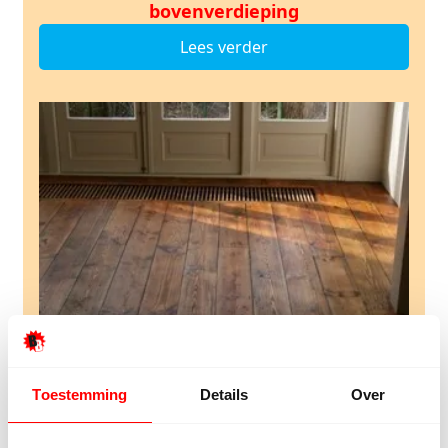
bovenverdieping
Lees verder
Houten vloeren
Antieke schoolvloer
Toestemming
Details
Over
Lees verder