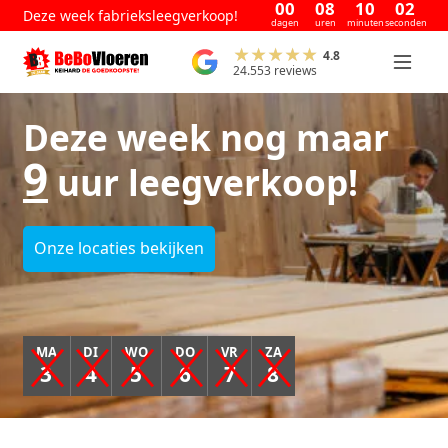
00
08
10
02
Deze week fabrieksleegverkoop!
dagen
uren
minuten
seconden
4.8
24.553 reviews
Deze week nog maar
9
uur leegverkoop!
Onze locaties bekijken
MA
DI
WO
DO
VR
ZA
3
4
5
6
7
8