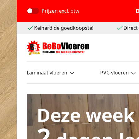
D
Prijzen
excl. btw
Keihard de goedkoopste!
Direc
Laminaat vloeren
PVC-vloeren
Deze week
2