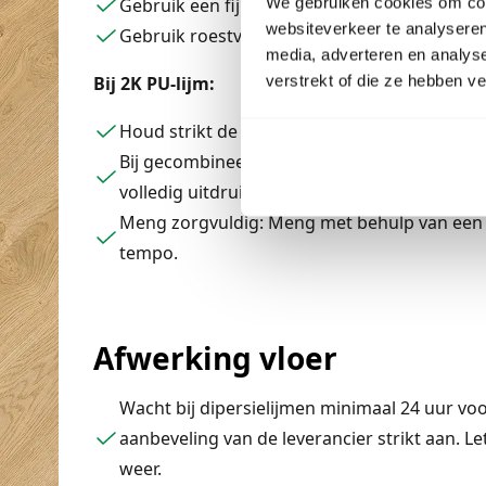
We gebruiken cookies om cont
Gebruik een fijnere lijmkam voor het lijmen 
websiteverkeer te analyseren
Gebruik roestvrijstalen lijmkammen voor de d
media, adverteren en analys
verstrekt of die ze hebben v
Bij 2K PU-lijm:
Houd strikt de geadviseerde mengverhoudin
Bij gecombineerde verpakkingen: steek de v
volledig uitdruipen in de hoofdcomponeten.
Meng zorgvuldig: Meng met behulp van een m
tempo.
Afwerking vloer
Wacht bij dipersielijmen minimaal 24 uur vo
aanbeveling van de leverancier strikt aan. Le
weer.