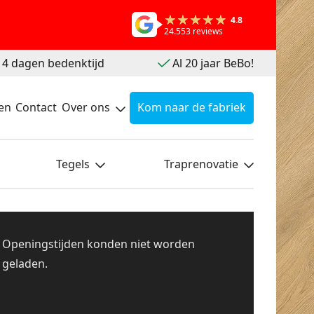
4.8
24.553 reviews
 14 dagen bedenktijd
Al 20 jaar BeBo!
en
Contact
Over ons
Kom naar de fabriek
Tegels
Traprenovatie
Openingstijden konden niet worden
geladen.