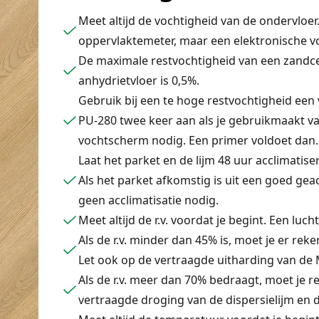
Meet altijd de vochtigheid van de ondervloer
oppervlaktemeter, maar een elektronische v
De maximale restvochtigheid van een zandce
anhydrietvloer is 0,5%.
Gebruik bij een te hoge restvochtigheid ee
PU-280 twee keer aan als je gebruikmaakt va
vochtscherm nodig. Een primer voldoet dan.
Laat het parket en de lijm 48 uur acclimatis
Als het parket afkomstig is uit een goed gea
geen acclimatisatie nodig.
Meet altijd de r.v. voordat je begint. Een luc
Als de r.v. minder dan 45% is, moet je er rek
Let ook op de vertraagde uitharding van de 
Als de r.v. meer dan 70% bedraagt, moet je
vertraagde droging van de dispersielijm en 