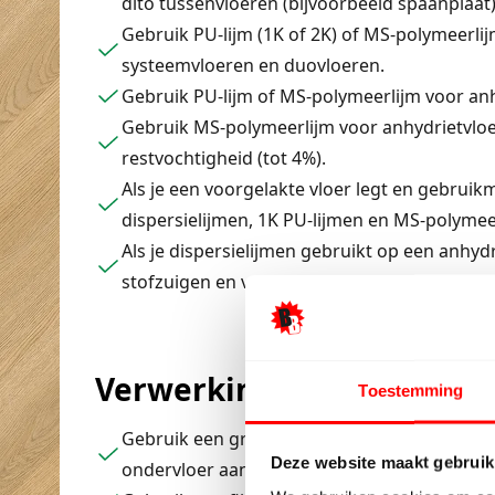
dito tussenvloeren (bijvoorbeeld spaanplaat
Gebruik PU-lijm (1K of 2K) of MS-polymeerli
systeemvloeren en duovloeren.
Gebruik PU-lijm of MS-polymeerlijm voor anh
Gebruik MS-polymeerlijm voor anhydrietvl
restvochtigheid (tot 4%).
Als je een voorgelakte vloer legt en gebrui
dispersielijmen, 1K PU-lijmen en MS-polymeer
Als je dispersielijmen gebruikt op een anhyd
stofzuigen en vervolgend voorstrijken (prime
Verwerking
Toestemming
Gebruik een grove lijmkam (bijvoorbeeld B5) 
Deze website maakt gebruik
ondervloer aanbrengt.