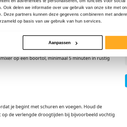
ent en advertenties te personaliseren, om functies voor social
op een tussenvloer.
. Ook delen we informatie over uw gebruik van onze site met on
ispersielijm.
e. Deze partners kunnen deze gegevens combineren met andere i
erzameld op basis van uw gebruik van hun services.
g aan.
erpakking van de verharder goed door en laat deze
Aanpassen
ixer op een boortol, minimaal 5 minuten in rustig
ordat je begint met schuren en voegen. Houd de
t op de verlengde droogtijden bij bijvoorbeeld vochtig