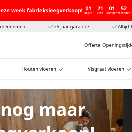
01
21
01
51
eze week fabrieksleegverkoop!
dagen
uren
minuten
seconden
t meenemen
25 jaar garantie
Altijd
Offerte
Openingstijd
Houten vloeren
Visgraat vloeren
 nog maar