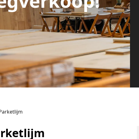
egverkoop!
arketlijm
rketlijm