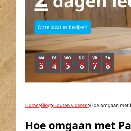
dagen le
Onze locaties bekijken
MA
DI
WO
DO
VR
ZA
3
4
5
6
7
8
Home
Blog
Houten vloeren
Hoe omgaan met P
Hoe omgaan met Pa