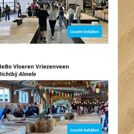
BeBo Vloeren Vriezenveen
Dichtbij Almelo