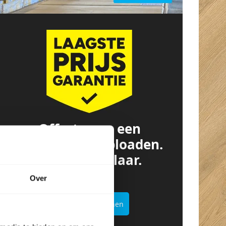
Offerte van een
concurrent? Uploaden.
Besparen. Klaar.
Over
Offertekiller openen