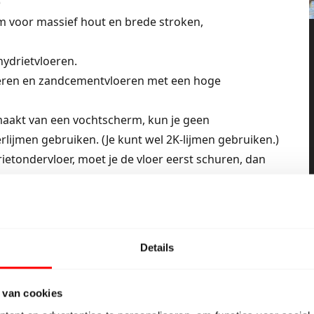
)
jm voor massief hout en brede stroken,
ydrietvloeren.
oeren en zandcementvloeren met een hoge
kmaakt van een vochtscherm, kun je geen
lijmen gebruiken. (Je kunt wel 2K-lijmen gebruiken.)
rietondervloer, moet je de vloer eerst schuren, dan
r).
Details
als je PU- of MS-polymeerlijmen direct op de
 van cookies