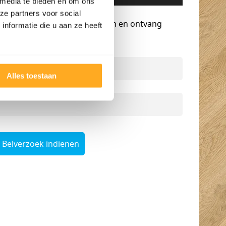
 media te bieden en om ons
Gratis advies op maat
ze partners voor social
Vraag een terugbelverzoek aan en ontvang
nformatie die u aan ze heeft
persoonlijk advies.
Naam
*
Alles toestaan
Telefoonnummer
*
Belverzoek indienen