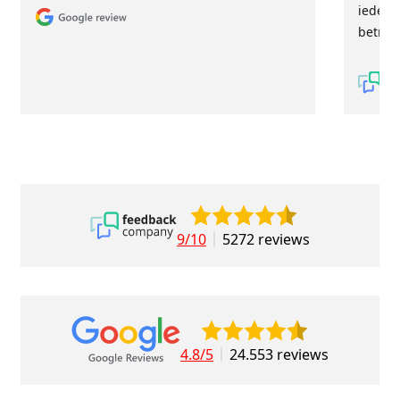
iederee
betrou
9/10
5272 reviews
4.8/5
24.553 reviews