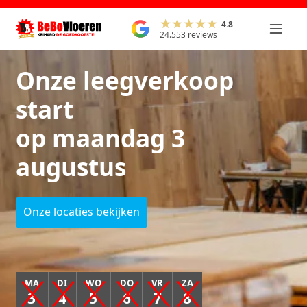
4.8
24.553 reviews
Onze leegverkoop
start
op maandag 3
augustus
Onze locaties bekijken
MA
DI
WO
DO
VR
ZA
3
4
5
6
7
8