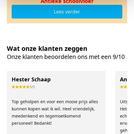
Antieke schoolvloer
Lees verder
Wat onze klanten zeggen
Onze klanten beoordelen ons met een 9/10
Hester Schaap
Anne
5/5
Top geholpen en voor een mooie prijs alles
Uitste
kunnen kopen wat ik wil. Heel vriendelijk,
Het tea
meedenkend en tegemoetkomend
echt m
personeel! Bedankt!
ervari
geholp