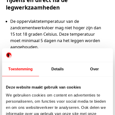
legwerkzaamheden
De oppervlaktetemperatuur van de
zandcementwerkvloer mag niet hoger zijn dan
15 tot 18 graden Celsius. Deze temperatuur
moet minimaal 5 dagen na het leggen worden
aangehouden.
Daarna kan de temperatuur langzaam worden
opgevoerd (1 á 2 graden Celsius per dag).
Indien je de vloerverwarming in de toekomst
Toestemming
Details
Over
hoger of lager wilt zetten, dien je de
temperatuur langzaam op te voeren of
langzaam te laten dalen (1 á 2 graden Celsius
Deze website maakt gebruik van cookies
per dag).
We gebruiken cookies om content en advertenties te
personaliseren, om functies voor social media te bieden
en om ons websiteverkeer te analyseren. Ook delen we
Condities tijdens de installatie van de
informatie over uw gebruik van onze site met onze