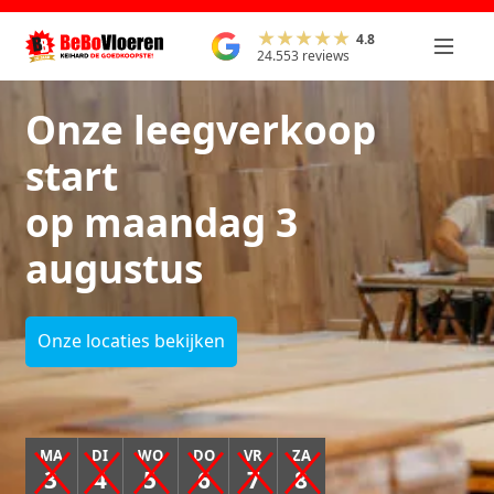
4.8
24.553 reviews
Onze leegverkoop
start
op maandag 3
augustus
Onze locaties bekijken
MA
DI
WO
DO
VR
ZA
3
4
5
6
7
8