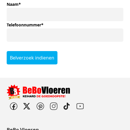
Naam
*
Telefoonnummer
*
Belverzoek indienen
BeBo Vloeren