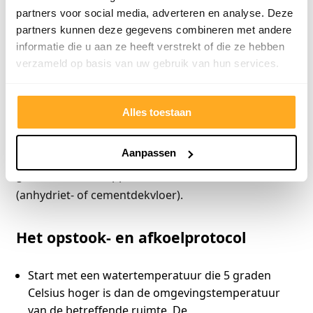
leefvloer
partners voor social media, adverteren en analyse. Deze
partners kunnen deze gegevens combineren met andere
Tijdens de installatie van de vloer moet de
informatie die u aan ze heeft verstrekt of die ze hebben
omgevingstemperatuur 18 tot 24 graden Celsius zijn.
verzameld op basis van uw gebruik van hun services.
De oppervlaktetemperatuur van de vloer moet 17 tot
20 graden Celsius zijn. De r.v. moet minimaal 55% en
Alles toestaan
maximaal 60% bedragen. De vloerverwarming mag
een week na het leggen weer in gebruik genomen
Aanpassen
worden tot een maximum van 27 graden Celsius,
gemeten aan de oppervlakte van de afwerkvloer
(anhydriet- of cementdekvloer).
Het opstook- en afkoelprotocol
Start met een watertemperatuur die 5 graden
Celsius hoger is dan de omgevingstemperatuur
van de betreffende ruimte. De