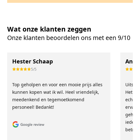
Wat onze klanten zeggen
Onze klanten beoordelen ons met een 9/10
Hester Schaap
Anne
5/5
Top geholpen en voor een mooie prijs alles
Uitste
kunnen kopen wat ik wil. Heel vriendelijk,
Het tea
meedenkend en tegemoetkomend
echt m
personeel! Bedankt!
ervari
geholp
iederee
betrou