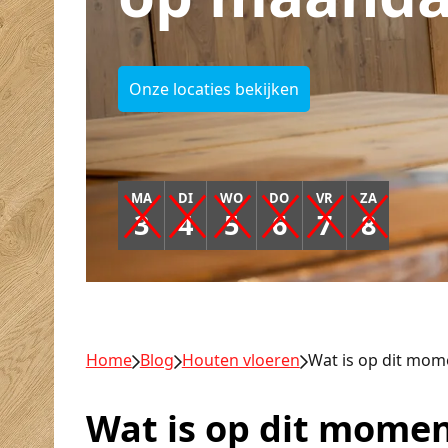
Onze locaties bekijken
MA
DI
WO
DO
VR
ZA
3
4
5
6
7
8
Home
Blog
Houten vloeren
Wat is op dit mom
Wat is op dit momen