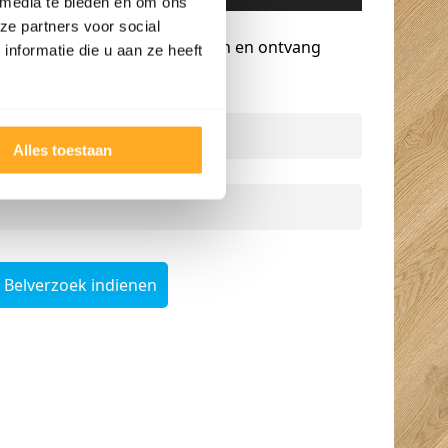
 media te bieden en om ons
Gratis advies op maat
ze partners voor social
Vraag een terugbelverzoek aan en ontvang
nformatie die u aan ze heeft
persoonlijk advies.
Naam
*
Alles toestaan
Telefoonnummer
*
Belverzoek indienen