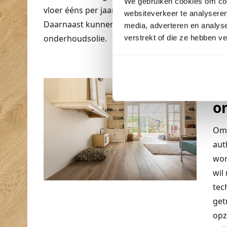
We gebruiken cookies om cont
vloer ééns per jaar te behandelen met een onde
websiteverkeer te analyseren
Daarnaast kunnen krasjes, andere beschadigin
media, adverteren en analys
onderhoudsolie.
verstrekt of die ze hebben v
U
o
Omd
aut
wor
wil
tec
get
opz