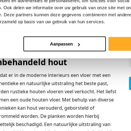
ent en advertenties te personaliseren, om functies voor social
rhoudsolie blijft deze bescherming ook goed.
. Ook delen we informatie over uw gebruik van onze site met on
gen en slijtplekken weggewerkt worden met de
e. Deze partners kunnen deze gegevens combineren met andere i
erzameld op basis van uw gebruik van hun services.
Aanpassen
itstraling van oud en
nbehandeld hout
at er in de moderne interieurs een vloer met een
hentieke en natuurlijke uitstraling het beste past,
den rustieke houten vloeren veel verkocht. Het liefst
 men een oude houten vloer. Met behulp van diverse
hnieken kan hout verouderd, geborsteld of
rommeld worden. De planken worden hierbij
ettelijk beschadigd. Een natuurlijke uitstraling van