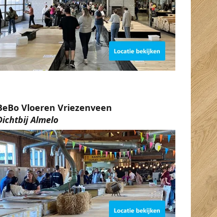
BeBo Vloeren Vriezenveen
Dichtbij Almelo