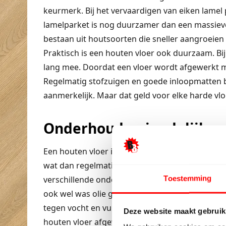
keurmerk. Bij het vervaardigen van eiken lame
lamelparket is nog duurzamer dan een massieve
bestaan uit houtsoorten die sneller aangroeien
Praktisch is een houten vloer ook duurzaam. Bi
lang mee. Doordat een vloer wordt afgewerkt me
Regelmatig stofzuigen en goede inloopmatten b
aanmerkelijk. Maar dat geld voor elke harde vl
Onderhoudsvriendelijke e
Een houten vloer is zeer onderhoudsvriendelijk
wat dan regelmatig opnieuw moest gebeuren. 
Toestemming
verschillende onderhoudsarme manieren afgewerk
ook wel was olie genoemd wordt. Een laklaag o
tegen vocht en vuil maar bij beschadigingen of sli
Deze website maakt gebruik
houten vloer afgewerkt met was olie geeft ook