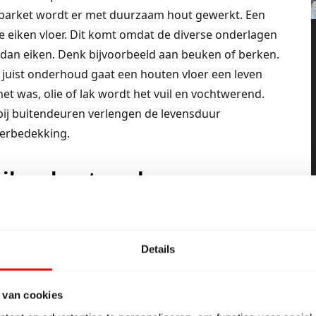
l parket wordt er met duurzaam hout gewerkt. Een
 eiken vloer. Dit komt omdat de diverse onderlagen
 dan eiken. Denk bijvoorbeeld aan beuken of berken.
j juist onderhoud gaat een houten vloer een leven
t was, olie of lak wordt het vuil en vochtwerend.
ij buitendeuren verlengen de levensduur
oerbedekking.
iken houten vloer
. Vroeger werd een houten vloer met was gepoetst,
Tegenwoordig worden de houten vloeren op
Details
t. Denk hierbij aan vloerlak of hard wax olie, dat
p een houten vloer zal het hout beter beschermen
jtage in de laklaag is dit niet bij te werken. Een
 van cookies
 een vocht- en vuil werende bescherming. Door de