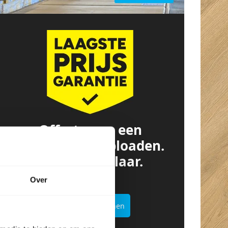
Offerte van een
concurrent? Uploaden.
Besparen. Klaar.
Over
Offertekiller openen