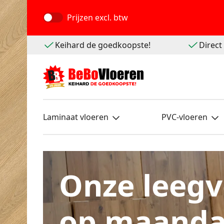
Prijzen
excl. btw
Keihard de goedkoopste!
Direc
Laminaat vloeren
PVC-vloeren
Onze leegv
op maanda