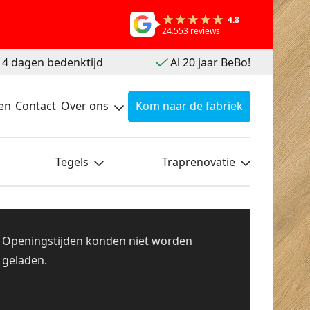
4.8
24.553 reviews
 14 dagen bedenktijd
Al 20 jaar BeBo!
en
Contact
Over ons
Kom naar de fabriek
Tegels
Traprenovatie
Openingstijden konden niet worden
geladen.