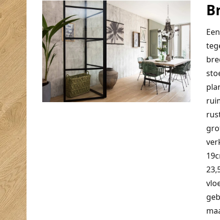
B
Een
teg
bre
sto
pla
rui
rus
gro
ver
19c
23,
vlo
geb
maa