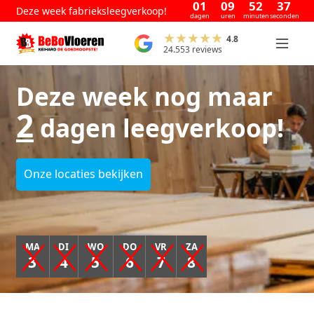
01
09
52
37
Deze week fabrieksleegverkoop!
dagen
uren
minuten
seconden
4.8
24.553 reviews
Deze week nog maar
2
dagen leegverkoop!
Onze locaties bekijken
MA
DI
WO
DO
VR
ZA
3
4
5
6
7
8