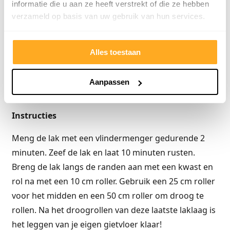
Rollers (10 cm, 25 cm, 50 cm).
informatie die u aan ze heeft verstrekt of die ze hebben
verzameld op basis van uw gebruik van hun services.
Tips
Beplak de rollers rondom met Duct Tape, en
Alles toestaan
verwijder vervolgens de tape zodat je de pluisjes eraf
trekt. Zorg ervoor dat de rollers en kwasten
Aanpassen
luchtdicht worden bewaard tussen de lagen.
Instructies
Meng de lak met een vlindermenger gedurende 2
minuten. Zeef de lak en laat 10 minuten rusten.
Breng de lak langs de randen aan met een kwast en
rol na met een 10 cm roller. Gebruik een 25 cm roller
voor het midden en een 50 cm roller om droog te
rollen. Na het droogrollen van deze laatste laklaag is
het leggen van je eigen gietvloer klaar!