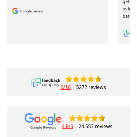
geholp
iederee
betrou
9/10
5272 reviews
4.8/5
24.553 reviews