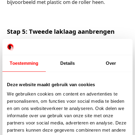
bijvoorbeeld met plastic om de roller heen.
Stap 5: Tweede laklaag aanbrengen
Bij het aanbrengen van de tweede laklaag herhaal je
de stappen van de eerste laklaag (Stap 4).
Breng
deze tweede laag bij voorkeur ’s avonds aan, binnen
Toestemming
Details
Over
24 uur na de eerste laag. Zorg ervoor dat er niemand
op de vloer loopt terwijl deze droogt.
Deze website maakt gebruik van cookies
Benodigdheden
We gebruiken cookies om content en advertenties te
personaliseren, om functies voor social media te bieden
PU 7310 lak
en om ons websiteverkeer te analyseren. Ook delen we
Lak-emmer
informatie over uw gebruik van onze site met onze
Zeef
partners voor social media, adverteren en analyse. Deze
Beschermingsmiddelen
partners kunnen deze gegevens combineren met andere