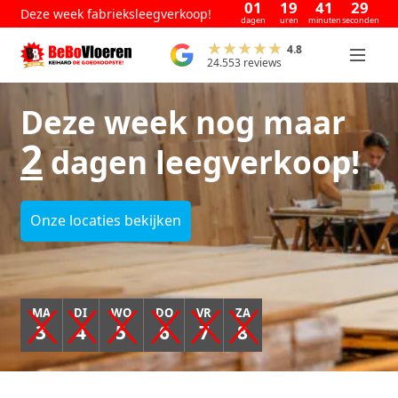
01
19
41
28
Deze week fabrieksleegverkoop!
dagen
uren
minuten
seconden
4.8
24.553 reviews
Deze week nog maar
2
dagen leegverkoop!
Onze locaties bekijken
MA
DI
WO
DO
VR
ZA
3
4
5
6
7
8