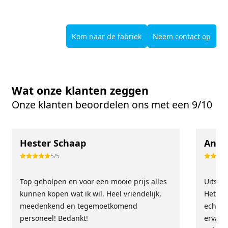
Kom naar de fabriek
Neem contact op
Wat onze klanten zeggen
Onze klanten beoordelen ons met een 9/10
Hester Schaap
Anne
5/5
Top geholpen en voor een mooie prijs alles
Uitste
kunnen kopen wat ik wil. Heel vriendelijk,
Het tea
meedenkend en tegemoetkomend
echt m
personeel! Bedankt!
ervari