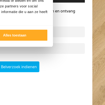
 media te bieden en om ons
Gratis advies op maat
ze partners voor social
Vraag een terugbelverzoek aan en ontvang
nformatie die u aan ze heeft
persoonlijk advies.
Naam
*
Alles toestaan
Telefoonnummer
*
Belverzoek indienen