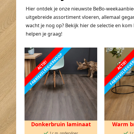
Hier ontdek je onze nieuwste BeBo-weekaanbied
uitgebreide assortiment vloeren, allemaal gega
wacht je nog op? Bekijk hier de selectie en k
helpen je graag!
FABRIEKSLEEGVERKOOP
FABRIEKSLEEGV
ACTIE!
ACTIE!
Donkerbruin laminaat
Warm br
I.c.m. ondervloer
I.