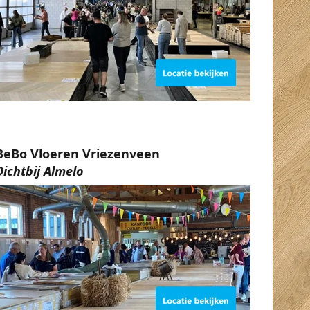
BeBo Vloeren Vriezenveen
Dichtbij Almelo