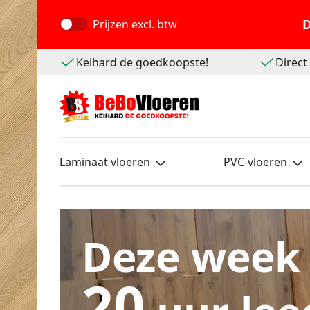
D
Prijzen
excl. btw
Keihard de goedkoopste!
Direc
Laminaat vloeren
PVC-vloeren
Deze week
20