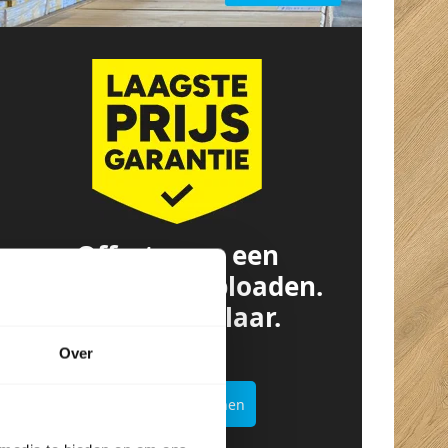
Offerte van een
concurrent? Uploaden.
Besparen. Klaar.
Over
Offertekiller openen