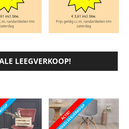
,61 incl. btw.
€ 3,61 incl. btw.
.c.m. randartikelen t/m
Prijs geldig i.c.m. randartikelen t/m
zaterdag
zaterdag
TALE LEEGVERKOOP!
ERKOOP
FABRIEKSLEEGVERKOOP
ACTIE!