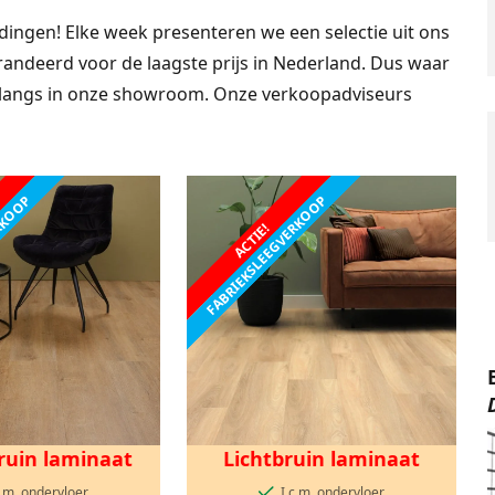
ingen! Elke week presenteren we een selectie uit ons
randeerd voor de laagste prijs in Nederland. Dus waar
om langs in onze showroom. Onze verkoopadviseurs
ERKOOP
FABRIEKSLEEGVERKOOP
ACTIE!
uin laminaat
Lichtbruin laminaat
c.m. ondervloer
I.c.m. ondervloer