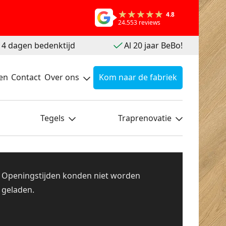
4.8
24.553 reviews
 14 dagen bedenktijd
Al 20 jaar BeBo!
en
Contact
Over ons
Kom naar de fabriek
Tegels
Traprenovatie
Openingstijden konden niet worden
geladen.