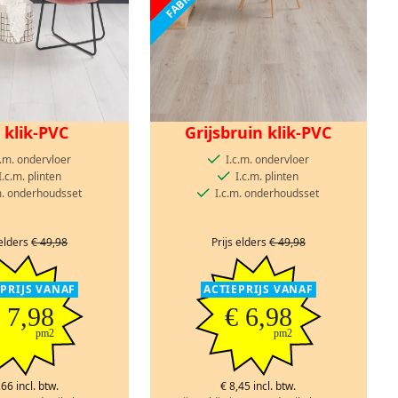
 klik-PVC
Grijsbruin klik-PVC
c.m. ondervloer
I.c.m. ondervloer
I.c.m. plinten
I.c.m. plinten
m. onderhoudsset
I.c.m. onderhoudsset
 elders
€ 49,98
Prijs elders
€ 49,98
EPRIJS VANAF
ACTIEPRIJS VANAF
 7,98
€ 6,98
pm2
pm2
,66 incl. btw.
€ 8,45 incl. btw.