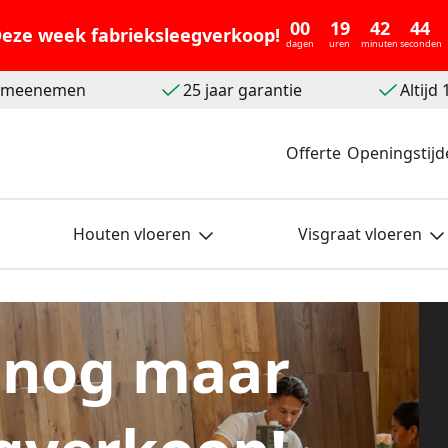
00
19
42
41
eze week fabrieksleegverkoop!
dagen
uren
minuten
seconden
t meenemen
25 jaar garantie
Altijd
Offerte
Openingstijd
Houten vloeren
Visgraat vloeren
 nog maar