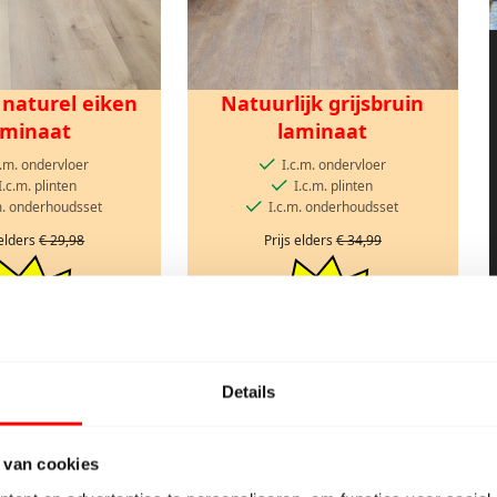
naturel eiken
Natuurlijk grijsbruin
aminaat
laminaat
c.m. ondervloer
I.c.m. ondervloer
I.c.m. plinten
I.c.m. plinten
m. onderhoudsset
I.c.m. onderhoudsset
 elders
€ 29,98
Prijs elders
€ 34,99
EPRIJS VANAF
ACTIEPRIJS VANAF
 0,98
€ 1,98
pm2
pm2
Details
,19 incl. btw.
€ 2,40 incl. btw.
.c.m. randartikelen t/m
Prijs geldig i.c.m. randartikelen t/m
zaterdag
zaterdag
 van cookies