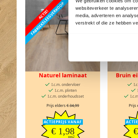
We gebruiken cookies om cont
FABRIEKSLEEGVERKOOP
FABRIEKSLEEGV
websiteverkeer te analyseren
ACTIE!
ACTIE!
media, adverteren en analys
verstrekt of die ze hebben v
Naturel laminaat
Bruin e
I.c.m. ondervloer
I.
I.c.m. plinten
I.c.m. onderhoudsset
I.c.
Prijs elders
€ 34,99
Prijs
ACTIEPRIJS VANAF
ACTI
€ 1,98
€
pm2