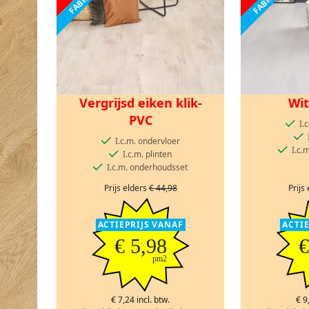
Vergrijsd eiken klik-
Wit
PVC
I.
I.c.m. ondervloer
I.c.
I.c.m. plinten
I.c.m. onderhoudsset
Prijs elders
€ 44,98
Prijs
ACTIEPRIJS VANAF
ACTI
€ 5,98
€
pm2
€ 7,24 incl. btw.
€ 9