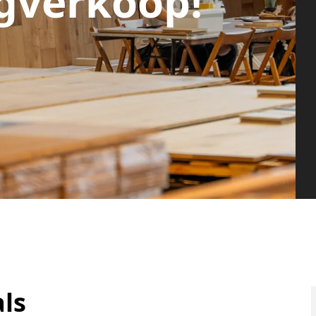
gverkoop!
ls