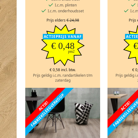
I.c.m. plinten
I.c.m. onderhoudsset
I.c.
Prijs elders
€ 24,98
Prijs
ACTIEPRIJS VANAF
ACTI
€ 0,48
€
pm2
€ 0,58 incl. btw.
€ 0
Prijs geldig i.c.m. randartikelen t/m
Prijs geldig i
zaterdag
FABRIEKSLEEGVERKOOP
FABRIEKSLEEGV
ACTIE!
ACTIE!