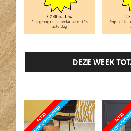
€ 2,40 incl. btw.
€ 3
Prijs geldig i.c.m. randartikelen t/m
Prijs geldig i
zaterdag
DEZE WEEK TO
FABRIEKSLEEGVERKOOP
FABRIEKSLEEGV
ACTIE!
ACTIE!