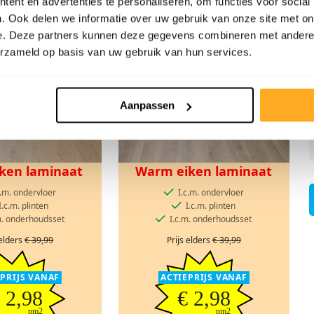
ent en advertenties te personaliseren, om functies voor social
ERKOOP
FABRIEKSLEEGVERKOOP
. Ook delen we informatie over uw gebruik van onze site met on
ACTIE!
e. Deze partners kunnen deze gegevens combineren met andere i
erzameld op basis van uw gebruik van hun services.
Aanpassen
iken laminaat
Warm eiken laminaat
c.m. ondervloer
I.c.m. ondervloer
I.c.m. plinten
I.c.m. plinten
m. onderhoudsset
I.c.m. onderhoudsset
 elders
€ 39,99
Prijs elders
€ 39,99
EPRIJS VANAF
ACTIEPRIJS VANAF
 2,98
€ 2,98
pm2
pm2