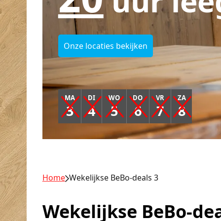
uur lee
Onze locaties bekijken
MA
DI
WO
DO
VR
ZA
3
4
5
6
7
8
Home
Wekelijkse BeBo-deals 3
Wekelijkse BeBo-dea