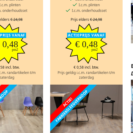
I.c.m. plinten
I.c.m. plinten
m. onderhoudsset
I.c.m. onderhoudsset
 elders
€ 24,98
Prijs elders
€ 24,98
EPRIJS VANAF
ACTIEPRIJS VANAF
 0,48
€ 0,48
pm2
pm2
,58 incl. btw.
€ 0,58 incl. btw.
.c.m. randartikelen t/m
Prijs geldig i.c.m. randartikelen t/m
zaterdag
zaterdag
ERKOOP
FABRIEKSLEEGVERKOOP
ACTIE!