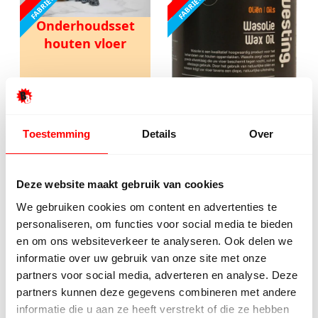
Onderhoudsset
houten vloer
1 liter Grijs
Toestemming
Details
Over
kleurolie
Met dit blik kunt u 20 m²
van olie voorzien.
Deze website maakt gebruik van cookies
Prijs elders
€ 59,98
Prijs elders
€ 47,17
We gebruiken cookies om content en advertenties te
personaliseren, om functies voor social media te bieden
ACTIEPRIJS VANAF
ACTIEPRIJS VANAF
en om ons websiteverkeer te analyseren. Ook delen we
€ 49,98
€ 32,5
informatie over uw gebruik van onze site met onze
partners voor social media, adverteren en analyse. Deze
P.s.
P.s.
partners kunnen deze gegevens combineren met andere
informatie die u aan ze heeft verstrekt of die ze hebben
€ 60,48 incl. btw.
€ 39,33 incl. btw.