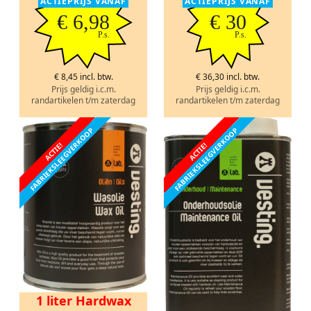
ACTIEPRIJS VANAF
ACTIEPRIJS VANAF
€ 6,98
€ 30
P.s.
P.s.
€ 8,45 incl. btw.
€ 36,30 incl. btw.
Prijs geldig i.c.m.
Prijs geldig i.c.m.
randartikelen t/m zaterdag
randartikelen t/m zaterdag
FABRIEKSLEEGVERKOOP
FABRIEKSLEEGVERKOOP
ACTIE!
ACTIE!
1 liter Hardwax