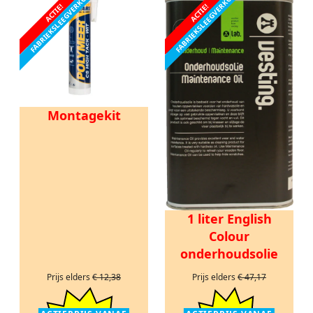
FABRIEKSLEEGVERKOOP
FABRIEKSLEEGVERKOOP
ACTIE!
ACTIE!
Montagekit
1 liter English
Colour
onderhoudsolie
Prijs elders
€ 12,38
Prijs elders
€ 47,17