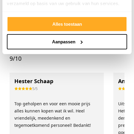
verzameld op basis van uw gebruik van hun services.
Prijs geldig i.c.m.
Prijs geldig i.c.m.
randartikelen t/m zaterdag
randartikelen t/m zaterdag
Alles toestaan
Wat onze klanten zeggen
Aanpassen
Onze klanten beoordelen ons met een
9/10
Hester Schaap
Anne 
5/5
Top geholpen en voor een mooie prijs
Uitstek
alles kunnen kopen wat ik wil. Heel
Het tea
vriendelijk, meedenkend en
denkt e
tegemoetkomend personeel! Bedankt!
prettig
goed ge