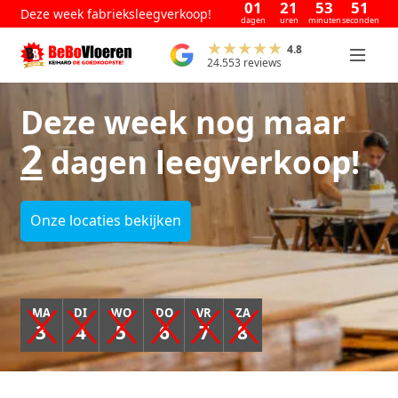
01
21
53
50
Deze week fabrieksleegverkoop!
dagen
uren
minuten
seconden
4.8
24.553 reviews
Deze week nog maar
2
dagen leegverkoop!
Onze locaties bekijken
MA
DI
WO
DO
VR
ZA
3
4
5
6
7
8