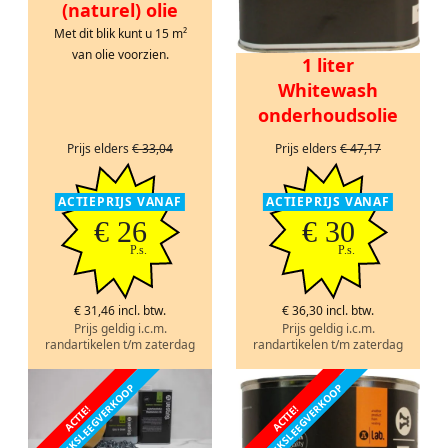
(naturel) olie
Met dit blik kunt u 15 m²
van olie voorzien.
1 liter
Whitewash
onderhoudsolie
Prijs elders
€ 33,04
Prijs elders
€ 47,17
ACTIEPRIJS VANAF
ACTIEPRIJS VANAF
€ 26
€ 30
P.s.
P.s.
€ 31,46 incl. btw.
€ 36,30 incl. btw.
Prijs geldig i.c.m.
Prijs geldig i.c.m.
randartikelen t/m zaterdag
randartikelen t/m zaterdag
FABRIEKSLEEGVERKOOP
FABRIEKSLEEGVERKOOP
ACTIE!
ACTIE!