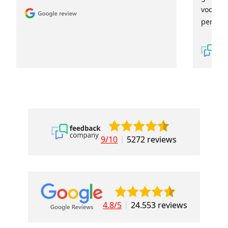
voor ie
persoon
9/10
5272 reviews
4.8/5
24.553 reviews